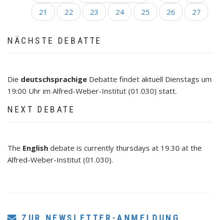
SEITENNUMMERIERUNG
Seite
Seite
Seite
21
Seite
22
Seite
23
Seite
24
Seite
25
Seite
26
Aktuelle
27
Seite
NÄCHSTE DEBATTE
Die
deutschsprachige
Debatte findet aktuell Dienstags um
19:00 Uhr im Alfred-Weber-Institut (01.030) statt.
NEXT DEBATE
The
English
debate is currently thursdays at 19.30 at the
Alfred-Weber-Institut (01.030).
ZUR NEWSLETTER-ANMELDUNG