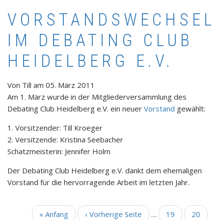
VORSTANDSWECHSEL
IM DEBATING CLUB
HEIDELBERG E.V.
Von
Till
am
05. März 2011
Am 1. März wurde in der Mitgliederversammlung des
Debating Club Heidelberg e.V. ein neuer
Vorstand
gewählt:
1. Vorsitzender: Till Kroeger
2. Versitzende: Kristina Seebacher
Schatzmeisterin: Jennifer Holm
Der Debating Club Heidelberg e.V. dankt dem ehemaligen
Vorstand für die hervorragende Arbeit im letzten Jahr.
Erste
« Anfang
Vorherige
‹ Vorherige Seite
…
Seite
19
Seite
20