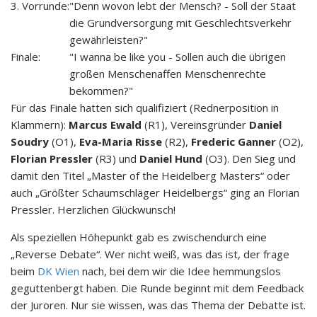
3. Vorrunde:
"Denn wovon lebt der Mensch? - Soll der Staat
die Grundversorgung mit Geschlechtsverkehr
gewährleisten?"
Finale:
"I wanna be like you - Sollen auch die übrigen
großen Menschenaffen Menschenrechte
bekommen?"
Für das Finale hatten sich qualifiziert (Rednerposition in
Klammern):
Marcus Ewald
(R1), Vereinsgründer
Daniel
Soudry
(O1),
Eva-Maria Risse
(R2),
Frederic Ganner
(O2),
Florian Pressler
(R3) und
Daniel Hund
(O3). Den Sieg und
damit den Titel „Master of the Heidelberg Masters“ oder
auch „Größter Schaumschläger Heidelbergs“ ging an Florian
Pressler. Herzlichen Glückwunsch!
Als speziellen Höhepunkt gab es zwischendurch eine
„Reverse Debate“. Wer nicht weiß, was das ist, der frage
beim
DK Wien
nach, bei dem wir die Idee hemmungslos
geguttenbergt haben. Die Runde beginnt mit dem Feedback
der Juroren. Nur sie wissen, was das Thema der Debatte ist.