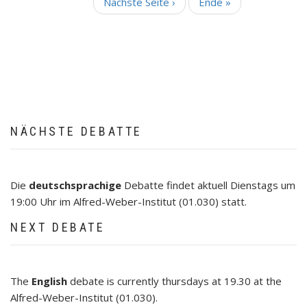
Nächste
Nächste Seite ›
Letzte
Ende »
Seite
Seite
NÄCHSTE DEBATTE
Die
deutschsprachige
Debatte findet aktuell Dienstags um
19:00 Uhr im Alfred-Weber-Institut (01.030) statt.
NEXT DEBATE
The
English
debate is currently thursdays at 19.30 at the
Alfred-Weber-Institut (01.030).