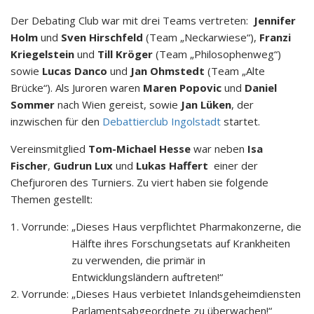
Der Debating Club war mit drei Teams vertreten:
Jennifer
Holm
und
Sven Hirschfeld
(Team „Neckarwiese“),
Franzi
Kriegelstein
und
Till Kröger
(Team „Philosophenweg“)
sowie
Lucas Danco
und
Jan Ohmstedt
(Team „Alte
Brücke“). Als Juroren waren
Maren Popovic
und
Daniel
Sommer
nach Wien gereist, sowie
Jan Lüken
, der
inzwischen für den
Debattierclub Ingolstadt
startet.
Vereinsmitglied
Tom-Michael Hesse
war neben
Isa
Fischer
,
Gudrun Lux
und
Lukas Haffert
einer der
Chefjuroren des Turniers. Zu viert haben sie folgende
Themen gestellt:
1. Vorrunde:
„Dieses Haus verpflichtet Pharmakonzerne, die
Hälfte ihres Forschungsetats auf Krankheiten
zu verwenden, die primär in
Entwicklungsländern auftreten!“
2. Vorrunde:
„Dieses Haus verbietet Inlandsgeheimdiensten
Parlamentsabgeordnete zu überwachen!“