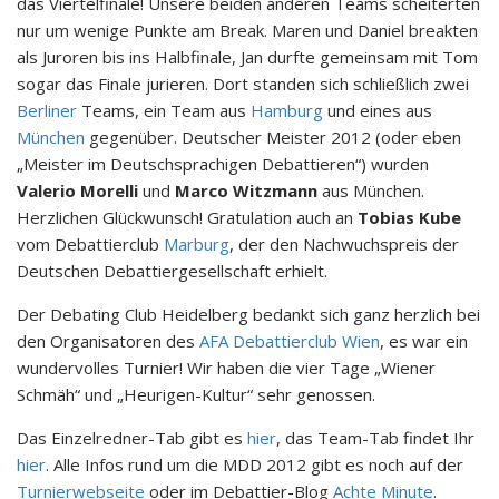
das Viertelfinale! Unsere beiden anderen Teams scheiterten
nur um wenige Punkte am Break. Maren und Daniel breakten
als Juroren bis ins Halbfinale, Jan durfte gemeinsam mit Tom
sogar das Finale jurieren. Dort standen sich schließlich zwei
Berliner
Teams, ein Team aus
Hamburg
und eines aus
München
gegenüber. Deutscher Meister 2012 (oder eben
„Meister im Deutschsprachigen Debattieren“) wurden
Valerio Morelli
und
Marco Witzmann
aus München.
Herzlichen Glückwunsch! Gratulation auch an
Tobias Kube
vom Debattierclub
Marburg
, der den Nachwuchspreis der
Deutschen Debattiergesellschaft erhielt.
Der Debating Club Heidelberg bedankt sich ganz herzlich bei
den Organisatoren des
AFA Debattierclub Wien
, es war ein
wundervolles Turnier! Wir haben die vier Tage „Wiener
Schmäh“ und „Heurigen-Kultur“ sehr genossen.
Das Einzelredner-Tab gibt es
hier
, das Team-Tab findet Ihr
hier
. Alle Infos rund um die MDD 2012 gibt es noch auf der
Turnierwebseite
oder im Debattier-Blog
Achte Minute
.