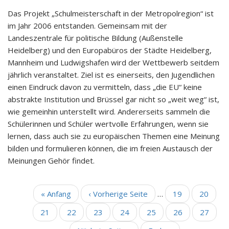
Das Projekt „Schulmeisterschaft in der Metropolregion“ ist
im Jahr 2006 entstanden. Gemeinsam mit der
Landeszentrale für politische Bildung (Außenstelle
Heidelberg) und den Europabüros der Städte Heidelberg,
Mannheim und Ludwigshafen wird der Wettbewerb seitdem
jährlich veranstaltet. Ziel ist es einerseits, den Jugendlichen
einen Eindruck davon zu vermitteln, dass „die EU“ keine
abstrakte Institution und Brüssel gar nicht so „weit weg“ ist,
wie gemeinhin unterstellt wird. Andererseits sammeln die
Schülerinnen und Schüler wertvolle Erfahrungen, wenn sie
lernen, dass auch sie zu europäischen Themen eine Meinung
bilden und formulieren können, die im freien Austausch der
Meinungen Gehör findet.
Erste
« Anfang
Vorherige
‹ Vorherige Seite
…
Seite
19
Seite
20
SEITENNUMMERIERUNG
Seite
Seite
Seite
21
Seite
22
Seite
23
Aktuelle
24
Seite
25
Seite
26
Seite
27
Seite