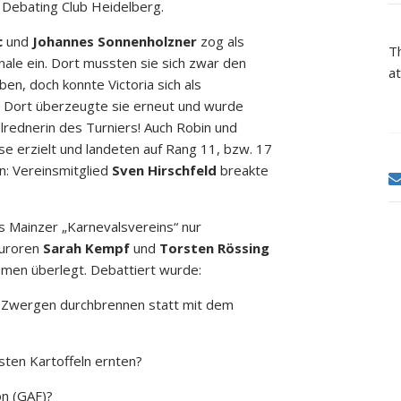
s Debating Club Heidelberg.
c
und
Johannes Sonnenholzner
zog als
T
ale ein. Dort mussten sie sich zwar den
at
n, doch konnte Victoria sich als
en. Dort überzeugte sie erneut und wurde
elrednerin des Turniers! Auch Robin und
e erzielt und landeten auf Rang 11, bzw. 17
n: Vereinsmitglied
Sven Hirschfeld
breakte
Mainzer „Karnevalsvereins“ nur
juroren
Sarah Kempf
und
Torsten Rössing
men überlegt. Debattiert wurde:
en Zwergen durchbrennen statt mit dem
sten Kartoffeln ernten?
on (GAF)?