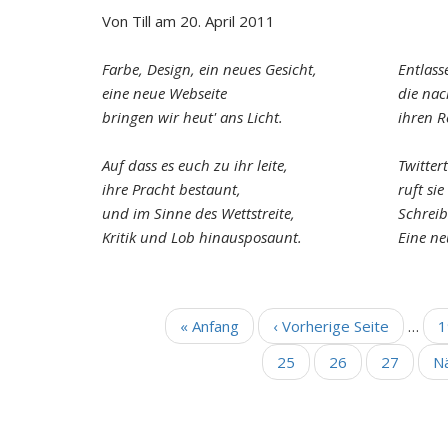
Von
Till
am
20. April 2011
Farbe, Design, ein neues Gesicht,
Entlass
eine neue Webseite
die nac
bringen wir heut' ans Licht.
ihren R
Auf dass es euch zu ihr leite,
Twitter
ihre Pracht bestaunt,
ruft si
und im Sinne des Wettstreite,
Schreib
Kritik und Lob hinausposaunt.
Eine ne
Erste
« Anfang
Vorherige
‹ Vorherige Seite
…
S
1
SEITENNUMMERIERUNG
Seite
Seite
Seite
25
Aktuelle
26
Seite
27
N
Nä
Seite
Se