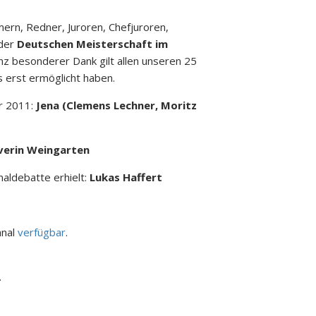
mern, Redner, Juroren, Chefjuroren,
 der
Deutschen Meisterschaft im
nz besonderer Dank gilt allen unseren 25
s erst ermöglicht haben.
r 2011:
Jena (Clemens Lechner, Moritz
verin Weingarten
naldebatte erhielt:
Lukas Haffert
anal
verfügbar
.
.