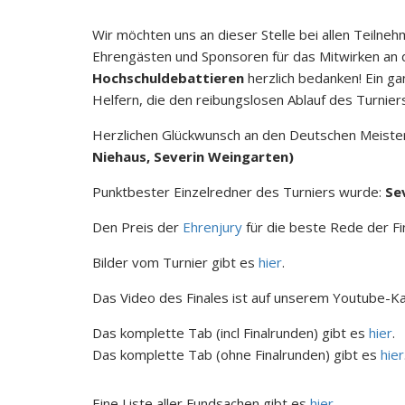
Wir möchten uns an dieser Stelle bei allen Teilneh
Ehrengästen und Sponsoren für das Mitwirken an
Hochschuldebattieren
herzlich bedanken! Ein ga
Helfern, die den reibungslosen Ablauf des Turnier
Herzlichen Glückwunsch an den Deutschen Meiste
Niehaus, Severin Weingarten)
Punktbester Einzelredner des Turniers wurde:
Se
Den Preis der
Ehrenjury
für die beste Rede der Fi
Bilder vom Turnier gibt es
hier
.
Das Video des Finales ist auf unserem Youtube-K
Das komplette Tab (incl Finalrunden) gibt es
hier
.
Das komplette Tab (ohne Finalrunden) gibt es
hier
Eine Liste aller Fundsachen gibt es
hier
.