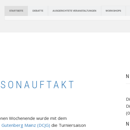
DEBATTE
AUSGERICHTETE VERANSTALTUNGEN
STARTSEITE
WORKSHOPS
N
ISONAUFTAKT
D
D
(0
ngenen Wochenende wurde mit dem
N
s Gutenberg Mainz (DCJG)
die Turniersaison