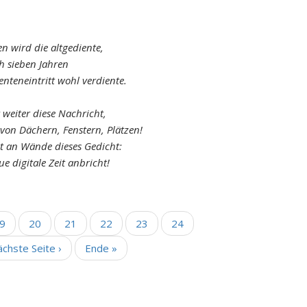
en wird die altgediente,
h sieben Jahren
enteneintritt wohl verdiente.
t weiter diese Nachricht,
e von Dächern, Fenstern, Plätzen!
t an Wände dieses Gedicht:
ue digitale Zeit anbricht!
eite
9
Seite
20
Seite
21
Seite
22
Seite
23
Seite
24
ächste
chste Seite ›
Letzte
Ende »
ite
Seite