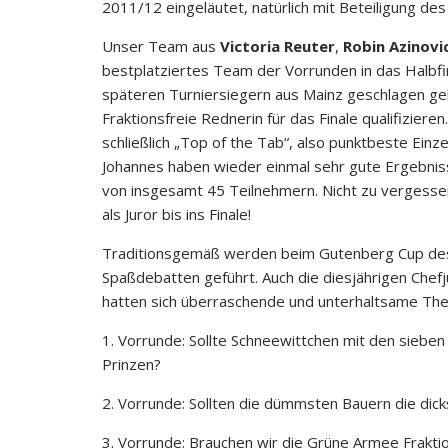
2011/12 eingeläutet, natürlich mit Beteiligung de
Unser Team aus
Victoria Reuter
,
Robin Azinovi
bestplatziertes Team der Vorrunden in das Halbfin
späteren Turniersiegern aus Mainz geschlagen gebe
Fraktionsfreie Rednerin für das Finale qualifizier
schließlich „Top of the Tab“, also punktbeste Einz
Johannes haben wieder einmal sehr gute Ergebniss
von insgesamt 45 Teilnehmern. Nicht zu vergesse
als Juror bis ins Finale!
Traditionsgemäß werden beim Gutenberg Cup des 
Spaßdebatten geführt. Auch die diesjährigen Chef
hatten sich überraschende und unterhaltsame The
1. Vorrunde: Sollte Schneewittchen mit den sieb
Prinzen?
2. Vorrunde: Sollten die dümmsten Bauern die dick
3. Vorrunde: Brauchen wir die Grüne Armee Frakti