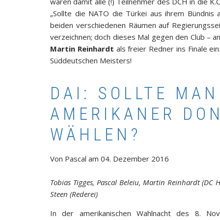
waren damit alle (!) Teilnehmer des DCH in die K.
„Sollte die NATO die Türkei aus ihrem Bündnis 
beiden verschiedenen Räumen auf Regierungsseit
verzeichnen; doch dieses Mal gegen den Club – 
Martin Reinhardt
als freier Redner ins Finale ei
Süddeutschen Meisters!
DAI: SOLLTE MAN
AMERIKANER DO
WÄHLEN?
Von
Pascal
am
04. Dezember 2016
Tobias Tigges, Pascal Beleiu, Martin Reinhardt (DC 
Steen (Rederei)
In der amerikanischen Wahlnacht des 8. N