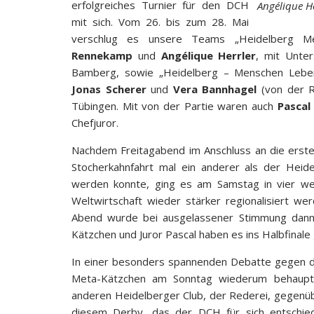
erfolgreiches Turnier für den DCH
Angélique H
mit sich. Vom 26. bis zum 28. Mai
verschlug es unsere Teams „Heidelberg M
Rennekamp
und
Angélique Herrler
, mit Unte
Bamberg, sowie „Heidelberg – Menschen Leb
Jonas Scherer
und
Vera Bannhagel
(von der R
Tübingen. Mit von der Partie waren auch
Pascal
Chefjuror.
Nachdem Freitagabend im Anschluss an die erste
Stocherkahnfahrt mal ein anderer als der Heid
werden konnte, ging es am Samstag in vier we
Weltwirtschaft wieder stärker regionalisiert we
Abend wurde bei ausgelassener Stimmung dann 
Kätzchen und Juror Pascal haben es ins Halbfinale 
In einer besonders spannenden Debatte gegen da
Meta-Kätzchen am Sonntag wiederum behaupte
anderen Heidelberger Club, der Rederei, gegenüb
diesem Derby, das der DCH für sich entschied