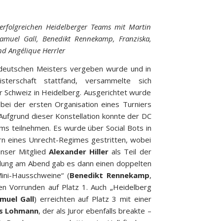
erfolgreichen Heidelberger Teams mit Martin
amuel Gall, Benedikt Rennekamp, Franziska,
nd Angélique Herrler
tdeutschen Meisters vergeben wurde und in
terschaft stattfand, versammelte sich
 Schweiz in Heidelberg. Ausgerichtet wurde
bei der ersten Organisation eines Turniers
 Aufgrund dieser Konstellation konnte der DC
ms teilnehmen. Es wurde über Social Bots in
n eines Unrecht-Regimes gestritten, wobei
nser Mitglied
Alexander Hiller
als Teil der
ndung am Abend gab es dann einen doppelten
ini-Hausschweine“ (
Benedikt Rennekamp
,
en Vorrunden auf Platz 1. Auch „Heidelberg
muel Gall
) erreichten auf Platz 3 mit einer
s Lohmann
, der als Juror ebenfalls breakte –