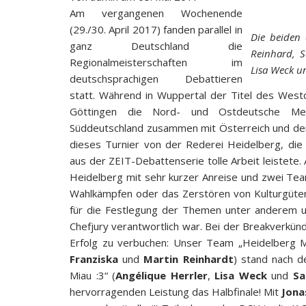
Am vergangenen Wochenende
(29./30. April 2017) fanden parallel in
Die beiden 
ganz Deutschland die
Reinhard, S
Regionalmeisterschaften im
Lisa Weck u
deutschsprachigen Debattieren
statt. Während in Wuppertal der Titel des Wes
Göttingen die Nord- und Ostdeutsche Meis
Süddeutschland zusammen mit Österreich und der
dieses Turnier von der Rederei Heidelberg, die 
aus der ZEIT-Debattenserie tolle Arbeit leistete.
Heidelberg mit sehr kurzer Anreise und zwei Tea
Wahlkämpfen oder das Zerstören von Kulturgüter
für die Festlegung der Themen unter anderem u
Chefjury verantwortlich war. Bei der Breakverkü
Erfolg zu verbuchen: Unser Team „Heidelberg M
Franziska
und
Martin Reinhardt
) stand nach d
Miau :3“ (
Angélique Herrler
,
Lisa Weck
und
Sa
hervorragenden Leistung das Halbfinale! Mit
Jona