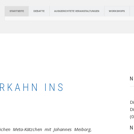
DEBATTE
AUSGERICHTETE VERANSTALTUNGEN
STARTSEITE
WORKSHOPS
N
RKAHN INS
D
D
(0
N
eichen Meta-Kätzchen mit Johannes Meiborg,