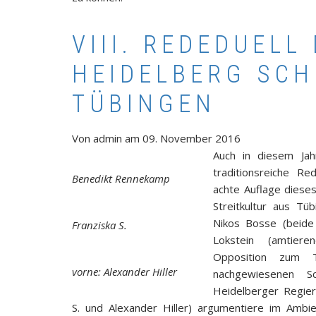
VIII. REDEDUELL
HEIDELBERG SC
TÜBINGEN
Von
admin
am
09. November 2016
Auch in diesem Jah
traditionsreiche Re
Benedikt Rennekamp
achte Auflage dieses
Streitkultur aus Tü
Nikos Bosse (beide
Franziska S.
Lokstein (amtiere
Opposition zum T
vorne: Alexander Hiller
nachgewiesenen Sc
Heidelberger Regie
S. und Alexander Hiller) argumentiere im Ambi