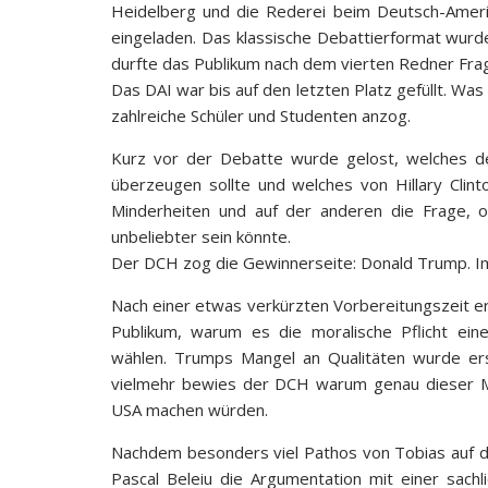
Heidelberg und die Rederei beim Deutsch-Amerik
eingeladen. Das klassische Debattierformat wurde
durfte das Publikum nach dem vierten Redner Frag
Das DAI war bis auf den letzten Platz gefüllt. W
zahlreiche Schüler und Studenten anzog.
Kurz vor der Debatte wurde gelost, welches 
überzeugen sollte und welches von Hillary Clin
Minderheiten und auf der anderen die Frage, o
unbeliebter sein könnte.
Der DCH zog die Gewinnerseite: Donald Trump. Im 
Nach einer etwas verkürzten Vorbereitungszeit e
Publikum, warum es die moralische Pflicht ei
wählen. Trumps Mangel an Qualitäten wurde erst
vielmehr bewies der DCH warum genau dieser M
USA machen würden.
Nachdem besonders viel Pathos von Tobias auf de
Pascal Beleiu die Argumentation mit einer sach