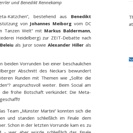
errler und Benedikt Rennekamp
eta-Kätzchen“, bestehend aus
Benedikt
T
rstützung von
Johannes Meiborg
vom DC
at
en Tanzen Welt“ mit
Markus Baldermann
,
ederei Heidelberg) zur ZEIT-Debatte nach
 Beleiu
als Juror sowie
Alexander Hiller
als
n beiden Vorrunden bei einer beschaulichen
elberger Abschnitt des Neckars bewundert
iteren Runden mit Themen wie „Sollte die
rden“? anspruchsvoll weiter. Beim Social am
die frohe Botschaft verkündet: Die Meta-
geschafft!
s Team „Münster Martini“ konnten sich die
n und standen schließlich im Finale dem
er. Schon in der letzten Vorrunde kam es zu
 – wer aber würde schließlich das Finale