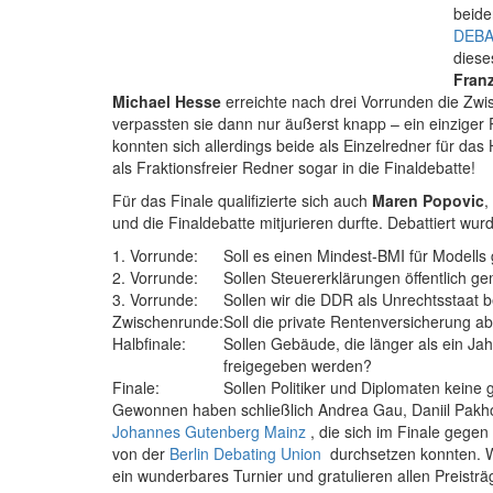
beide
DEBA
diese
Franz
Michael Hesse
erreichte nach drei Vorrunden die Zwi
verpassten sie dann nur äußerst knapp – ein einzige
konnten sich allerdings beide als Einzelredner für das
als Fraktionsfreier Redner sogar in die Finaldebatte!
Für das Finale qualifizierte sich auch
Maren Popovic
,
und die Finaldebatte mitjurieren durfte. Debattiert w
1. Vorrunde:
Soll es einen Mindest-BMI für Modells
2. Vorrunde:
Sollen Steuererklärungen öffentlich 
3. Vorrunde:
Sollen wir die DDR als Unrechtsstaat 
Zwischenrunde:
Soll die private Rentenversicherung a
Halbfinale:
Sollen Gebäude, die länger als ein Ja
freigegeben werden?
Finale:
Sollen Politiker und Diplomaten keine
Gewonnen haben schließlich Andrea Gau, Daniil Pakh
Johannes Gutenberg Mainz
, die sich im Finale gege
von der
Berlin Debating Union
durchsetzen konnten. 
ein wunderbares Turnier und gratulieren allen Preisträ