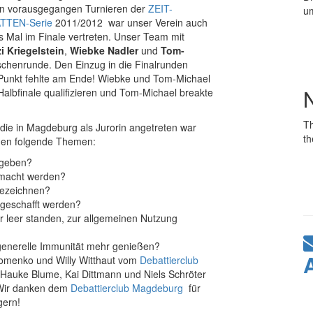
n vorausgegangen Turnieren der
ZEIT-
um
TTEN-Serie
2011/2012 war unser Verein auch
s Mal im Finale vertreten. Unser Team mit
i Kriegelstein
,
Wiebke Nadler
und
Tom-
schenrunde. Den Einzug in die Finalrunden
r Punkt fehlte am Ende! Wiebke und Tom-Michael
 Halbfinale qualifizieren und Tom-Michael breakte
T
 die in Magdeburg als Jurorin angetreten war
th
urden folgende Themen:
 geben?
gemacht werden?
bezeichnen?
bgeschafft werden?
hr leer standen, zur allgemeinen Nutzung
 generelle Immunität mehr genießen?
omenko und Willy Witthaut vom
Debattierclub
n Hauke Blume, Kai Dittmann und Niels Schröter
Wir danken dem
Debattierclub Magdeburg
für
gern!