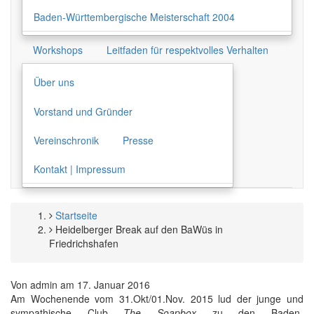
Baden-Württembergische Meisterschaft 2004
Workshops
Leitfaden für respektvolles Verhalten
Über uns
Vorstand und Gründer
Vereinschronik
Presse
Kontakt | Impressum
Startseite
Pfadnavigation
Heidelberger Break auf den BaWüs in
Friedrichshafen
Von
admin
am
17. Januar 2016
Am Wochenende vom 31.Okt/01.Nov. 2015 lud der junge und
sympathische Club
The Soapbox
zu den Baden-