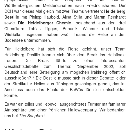
Württembergischen Meisterschaften nach Friedrichshafen. Der
DCH war dieses Mal gleich mit zwei Teams vertreten:
Heidelberg
Destille
mit Philipp Haubold, Alina Stilla und Martin Reinhardt
sowie
Die Heidelberger Chemie
, bestehend aus den drei
Chemikern Tobias Tigges, Benedikt Wimmer und Tristan
Wießalla. Insgesamt haben zwölf Teams die Reise an den
Bodensee unternommen.
Für Heidelberg hat sich die Reise gelohnt, unser Team
Heidelberg Destille konnte sich über den Break ins Halbfinale
freuen. Der Break führte zu einer interessanten
Geschichtsdebatte zum Thema: "September 2002, soll
Deutschland eine Beteiligung am möglichen Irakkrieg öffentlich
ausschließen? " Die Destille musste sich in dieser Debatte leider
der Streitkultur Helios aus Tübingen geschlagen geben, das im
Anschluss auch das Finale der BaWüs für sich entscheiden
konnte.
Es war ein tolles und liebevoll ausgerichtetes Turnier mit familiärer
Atmosphäre und einer fröhlichen Halloweenparty. Wir bedanken
uns bei
The Soapbox
!