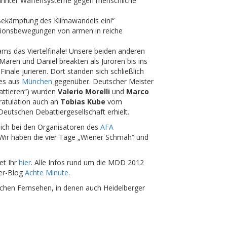
annter Waffensysteme gegen menschliche
Bekämpfung des Klimawandels ein!“
tionsbewegungen von armen in reiche
ams das Viertelfinale! Unsere beiden anderen
ren und Daniel breakten als Juroren bis ins
nale jurieren. Dort standen sich schließlich
nes aus
München
gegenüber. Deutscher Meister
attieren“) wurden
Valerio Morelli
und
Marco
ratulation auch an
Tobias Kube
vom
eutschen Debattiergesellschaft erhielt.
lich bei den Organisatoren des
AFA
! Wir haben die vier Tage „Wiener Schmäh“ und
et Ihr
hier
. Alle Infos rund um die MDD 2012
ier-Blog
Achte Minute
.
schen Fernsehen, in denen auch Heidelberger