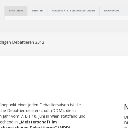
DEBATTE
AUSGERICHTETE VERANSTALTUNGEN
STARTSEITE
WORKSHOPS
chigen Debattieren 2012
N
hepunkt einer jeden Debattiersaison ist die
he Debattiermeisterschaft (DDM), die in
 Jahr vom 7. Bis 10. Juni in Wien stattfand und
D
rechend in
„Meisterschaft im
Di
chsprachigen Debattieren“ (MDD)