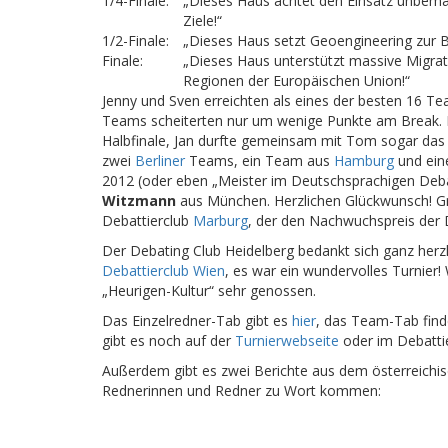
1/4-Finale:
„Dieses Haus ächtet den Einsatz unbem
Ziele!“
1/2-Finale:
„Dieses Haus setzt Geoengineering zur 
Finale:
„Dieses Haus unterstützt massive Migra
Regionen der Europäischen Union!“
Jenny und Sven erreichten als eines der besten 16 Te
Teams scheiterten nur um wenige Punkte am Break. Ma
Halbfinale, Jan durfte gemeinsam mit Tom sogar das Fi
zwei
Berliner
Teams, ein Team aus
Hamburg
und ei
2012 (oder eben „Meister im Deutschsprachigen Deb
Witzmann
aus München. Herzlichen Glückwunsch! G
Debattierclub
Marburg
, der den Nachwuchspreis der D
Der Debating Club Heidelberg bedankt sich ganz herz
Debattierclub Wien
, es war ein wundervolles Turnier
„Heurigen-Kultur“ sehr genossen.
Das Einzelredner-Tab gibt es
hier
, das Team-Tab find
gibt es noch auf der
Turnierwebseite
oder im Debatt
Außerdem gibt es zwei Berichte aus dem österreichi
Rednerinnen und Redner zu Wort kommen: