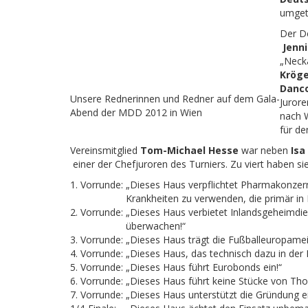
umget
Der De
Jenn
„Neck
Kröge
Danc
Unsere Rednerinnen und Redner auf dem Gala-
Juror
Abend der MDD 2012 in Wien
nach 
für d
Vereinsmitglied
Tom-Michael Hesse
war neben
Isa
einer der Chefjuroren des Turniers. Zu viert haben si
1. Vorrunde:
„Dieses Haus verpflichtet Pharmakonzern
Krankheiten zu verwenden, die primär in 
2. Vorrunde:
„Dieses Haus verbietet Inlandsgeheimdi
überwachen!“
3. Vorrunde:
„Dieses Haus trägt die Fußballeuropamei
4. Vorrunde:
„Dieses Haus, das technisch dazu in der L
5. Vorrunde:
„Dieses Haus führt Eurobonds ein!“
6. Vorrunde:
„Dieses Haus führt keine Stücke von Tho
7. Vorrunde:
„Dieses Haus unterstützt die Gründung e