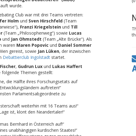
(0
auft wurde.
bating Club war mit drei Teams vertreten:
N
ifer Holm
und
Sven Hirschfeld
(Team
arwiese“),
Franzi Kriegelstein
und
Till
T
r
(Team „Philosophenweg“) sowie
Lucas
th
o
und
Jan Ohmstedt
(Team „Alte Brücke“). Als
en waren
Maren Popovic
und
Daniel Sommer
Wien gereist, sowie
Jan Lüken
, der inzwischen
en
Debattierclub Ingolstadt
startet.
 Fischer
,
Gudrun Lux
und
Lukas Haffert
e folgende Themen gestellt:
e, die Hälfte ihres Forschungsetats auf
Entwicklungsländern auftreten!“
ensten Parlamentsabgeordnete zu
sterschaft weiterhin mit 16 Teams aus!“
age ist, klont den Neandertaler!“
mas Bernhard in Österreich auf!“
ines unabhängigen kurdischen Staates!“