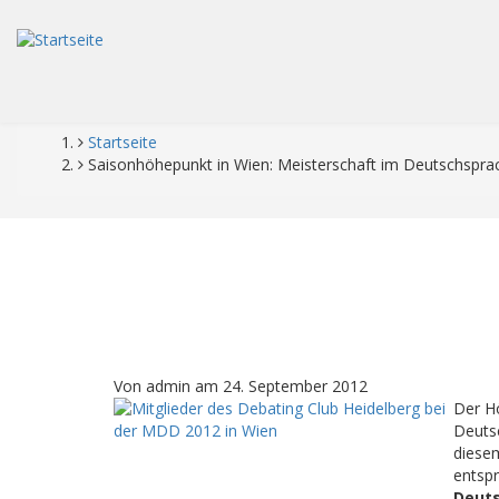
Direkt
zum
Inhalt
Startseite
Pfadnavigation
Saisonhöhepunkt in Wien: Meisterschaft im Deutschspra
Von
admin
am
24. September 2012
Der Hö
Deutsc
diesem
entsp
Deuts