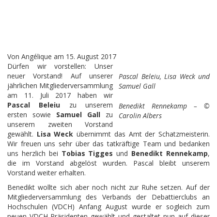
Von
Angélique
am
15. August 2017
Dürfen wir vorstellen: Unser
neuer Vorstand! Auf unserer
Pascal Beleiu, Lisa Weck und
jährlichen Mitgliederversammlung
Samuel Gall
am 11. Juli 2017 haben wir
Pascal Beleiu
zu unserem
Benedikt Rennekamp – ©
ersten sowie
Samuel Gall
zu
Carolin Albers
unserem zweiten Vorstand
gewählt.
Lisa Weck
übernimmt das Amt der Schatzmeisterin.
Wir freuen uns sehr über das tatkräftige Team und bedanken
uns herzlich bei
Tobias Tigges
und
Benedikt Rennekamp
,
die im Vorstand abgelöst wurden. Pascal bleibt unserem
Vorstand weiter erhalten.
Benedikt wollte sich aber noch nicht zur Ruhe setzen. Auf der
Mitgliederversammlung des Verbands der Debattierclubs an
Hochschulen (VDCH) Anfang August wurde er sogleich zum
neuen VDCH-Präsidenten gewählt und gestaltet nun auf dieser