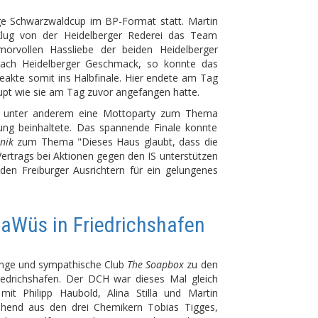
ge Schwarzwaldcup im BP-Format statt. Martin
Klug von der Heidelberger Rederei das Team
morvollen Hassliebe der beiden Heidelberger
 nach Heidelberger Geschmack, so konnte das
eakte somit ins Halbfinale. Hier endete am Tag
rupt wie sie am Tag zuvor angefangen hatte.
 das unter anderem eine Mottoparty zum Thema
rung beinhaltete. Das spannende Finale konnte
nik
zum Thema "Dieses Haus glaubt, dass die
rtrags bei Aktionen gegen den IS unterstützen
 den Freiburger Ausrichtern für ein gelungenes
BaWüs in Friedrichshafen
nge und sympathische Club
The Soapbox
zu den
edrichshafen. Der DCH war dieses Mal gleich
it Philipp Haubold, Alina Stilla und Martin
ehend aus den drei Chemikern Tobias Tigges,