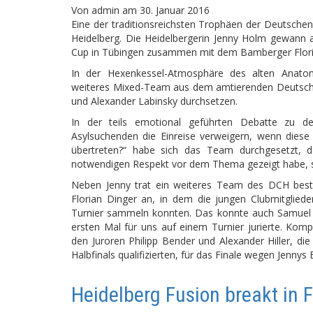
Von
admin
am
30. Januar 2016
Eine der traditionsreichsten Trophäen der Deutsche
Heidelberg. Die Heidelbergerin Jenny Holm gewann
Cup in Tübingen zusammen mit dem Bamberger Flori
In der Hexenkessel-Atmosphäre des alten Anatom
weiteres Mixed-Team aus dem amtierenden Deutsche
und Alexander Labinsky durchsetzen.
In der teils emotional geführten Debatte zu de
Asylsuchenden die Einreise verweigern, wenn diese
übertreten?“ habe sich das Team durchgesetzt, 
notwendigen Respekt vor dem Thema gezeigt habe, so 
Neben Jenny trat ein weiteres Team des DCH best
Florian Dinger an, in dem die jungen Clubmitglied
Turnier sammeln konnten. Das konnte auch Samuel 
ersten Mal für uns auf einem Turnier jurierte. Komp
den Juroren Philipp Bender und Alexander Hiller, die 
Halbfinals qualifizierten, für das Finale wegen Jennys
Heidelberg Fusion breakt in 