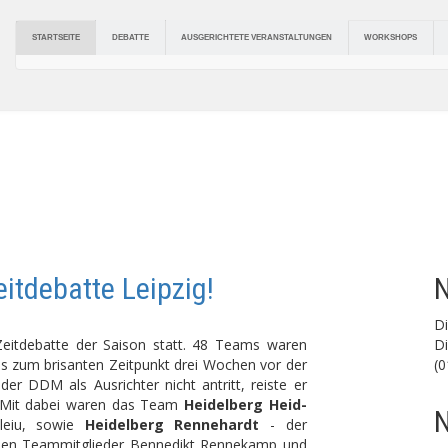
DEBATTE
AUSGERICHTETE VERANSTALTUNGEN
STARTSEITE
WORKSHOPS
itdebatte Leipzig!
N
D
 Zeitdebatte der Saison statt. 48 Teams waren
Di
s zum brisanten Zeitpunkt drei Wochen vor der
(0
r DDM als Ausrichter nicht antritt, reiste er
 Mit dabei waren das Team
Heidelberg Heid-
N
leiu, sowie
Heidelberg Rennehardt
- der
iden Teammitglieder Bennedikt Rennekamp und