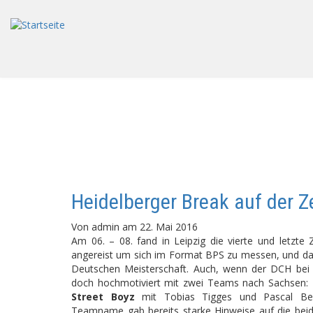
Direkt
zum
Inhalt
Heidelberger Break auf der Ze
Von
admin
am
22. Mai 2016
Am 06. – 08. fand in Leipzig die vierte und letzte
angereist um sich im Format BPS zu messen, und da
Deutschen Meisterschaft. Auch, wenn der DCH bei de
doch hochmotiviert mit zwei Teams nach Sachsen:
Street Boyz
mit Tobias Tigges und Pascal Be
Teamname gab bereits starke Hinweise auf die be