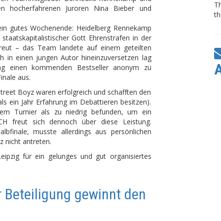
T
den hocherfahrenen Juroren Nina Bieber und
th
ein gutes Wochenende: Heidelberg Rennekamp
taatskapitalistischer Gott Ehrenstrafen in der
ereut – das Team landete auf einem geteilten
ch in einen jungen Autor hineinzuversetzen lag
ng einen kommenden Bestseller anonym zu
Finale aus.
reet Boyz waren erfolgreich und schafften den
ls ein Jahr Erfahrung im Debattieren besitzen).
em Turnier als zu niedrig befunden, um ein
DCH freut sich dennoch über diese Leistung.
Halbfinale, musste allerdings aus persönlichen
z nicht antreten.
eipzig für ein gelunges und gut organisiertes
 Beteiligung gewinnt den