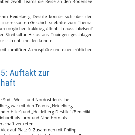
haben zwölf Teams die Reise an den Bodensee
Team Heidelberg Destille konnte sich über den
ner interessanten Geschichtsdebatte zum Thema:
am möglichen Irakkrieg öffentlich ausschließen?
der Streitkultur Helios aus Tübingen geschlagen
ür sich entscheiden konnte.
r mit familiärer Atmosphäre und einer fröhlichen
5: Auftakt zur
haft
ie Süd-, West- und Nordostdeutsche
elberg war mit den Teams „Heidelberg
der Hiller) und „Heidelberg Destille“ (Benedikt
hardt als Juror und Nine Horn als
rschaft vertreten.
 Alex auf Platz 9. Zusammen mit Philipp