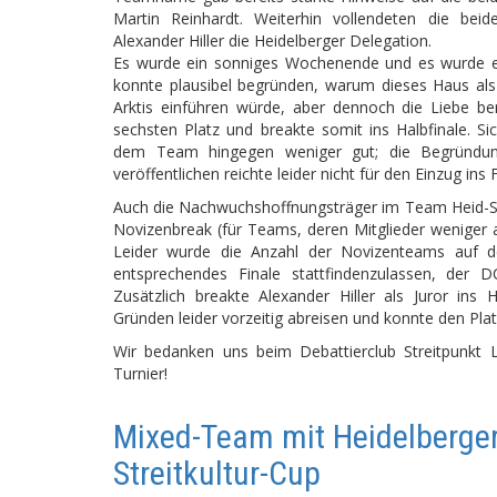
Martin Reinhardt. Weiterhin vollendeten die bei
Alexander Hiller die Heidelberger Delegation.
Es wurde ein sonniges Wochenende und es wurde 
konnte plausibel begründen, warum dieses Haus als s
Arktis einführen würde, aber dennoch die Liebe b
sechsten Platz und breakte somit ins Halbfinale. Si
dem Team hingegen weniger gut; die Begründu
veröffentlichen reichte leider nicht für den Einzug ins 
Auch die Nachwuchshoffnungsträger im Team Heid-St
Novizenbreak (für Teams, deren Mitglieder weniger a
Leider wurde die Anzahl der Novizenteams auf d
entsprechendes Finale stattfindenzulassen, der 
Zusätzlich breakte Alexander Hiller als Juror ins 
Gründen leider vorzeitig abreisen und konnte den Plat
Wir bedanken uns beim Debattierclub Streitpunkt L
Turnier!
Mixed-Team mit Heidelberger
Streitkultur-Cup