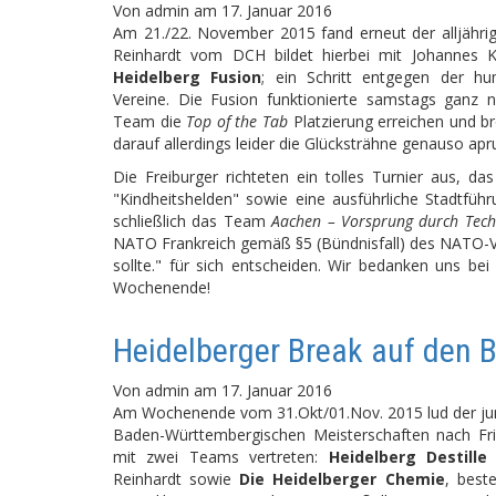
Von
admin
am
17. Januar 2016
Am 21./22. November 2015 fand erneut der alljähri
Reinhardt vom DCH bildet hierbei mit Johannes 
Heidelberg Fusion
; ein Schritt entgegen der hu
Vereine. Die Fusion funktionierte samstags ganz
Team die
Top of the Tab
Platzierung erreichen und br
darauf allerdings leider die Glücksträhne genauso ap
Die Freiburger richteten ein tolles Turnier aus,
"Kindheitshelden" sowie eine ausführliche Stadtfüh
schließlich das Team
Aachen – Vorsprung durch Tech
NATO Frankreich gemäß §5 (Bündnisfall) des NATO-Ve
sollte." für sich entscheiden. Wir bedanken uns bei
Wochenende!
Heidelberger Break auf den 
Von
admin
am
17. Januar 2016
Am Wochenende vom 31.Okt/01.Nov. 2015 lud der ju
Baden-Württembergischen Meisterschaften nach Fri
mit zwei Teams vertreten:
Heidelberg Destille
m
Reinhardt sowie
Die Heidelberger Chemie
, best