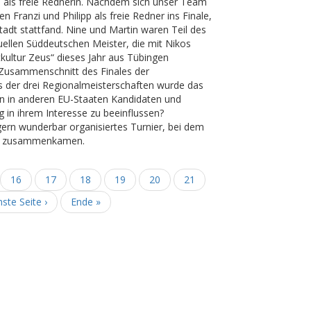
e als freie Rednerin. Nachdem sich unser Team
 Franzi und Philipp als freie Redner ins Finale,
tadt stattfand. Nine und Martin waren Teil des
tuellen Süddeutschen Meister, die mit Nikos
tkultur Zeus“ dieses Jahr aus Tübingen
 Zusammenschnitt des Finales der
ls der drei Regionalmeisterschaften wurde das
en in anderen EU-Staaten Kandidaten und
 in ihrem Interesse zu beeinflussen?
rgern wunderbar organisiertes Turnier, bei dem
CH zusammenkamen.
Seite
16
Seite
17
Seite
18
Aktuelle
19
Seite
20
Seite
21
Seite
hste
ste Seite ›
Letzte
Ende »
e
Seite