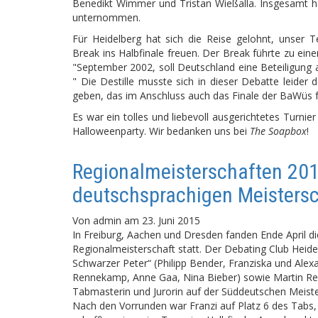
Benedikt Wimmer und Tristan Wießalla. Insgesamt 
unternommen.
Für Heidelberg hat sich die Reise gelohnt, unser 
Break ins Halbfinale freuen. Der Break führte zu ei
"September 2002, soll Deutschland eine Beteiligung 
" Die Destille musste sich in dieser Debatte leider 
geben, das im Anschluss auch das Finale der BaWüs f
Es war ein tolles und liebevoll ausgerichtetes Turnie
Halloweenparty. Wir bedanken uns bei
The Soapbox
!
Regionalmeisterschaften 201
deutschsprachigen Meistersc
Von
admin
am
23. Juni 2015
In Freiburg, Aachen und Dresden fanden Ende April d
Regionalmeisterschaft statt. Der Debating Club Heid
Schwarzer Peter“ (Philipp Bender, Franziska und Alexan
Rennekamp, Anne Gaa, Nina Bieber) sowie Martin Rein
Tabmasterin und Jurorin auf der Süddeutschen Meiste
Nach den Vorrunden war Franzi auf Platz 6 des Tabs,