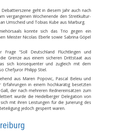
n Debattierszene geht in diesem Jahr auch nach
 am vergangenen Wochenende den Streitkultur-
an Umscheid und Tobias Kube aus Marburg.
iehörsaals konnte sich das Trio gegen ein
n Meister Nicolas Eberle sowie Sabrina Göpel
r Frage “Soll Deutschland Flüchtlingen und
 die Grenze aus einem sicheren Drittstaat aus
das sich konsequenter und zugleich mit dem
Chefjuror Philipp Stiel.
ehend aus Maren Popovic, Pascal Beleiu und
er Erfahrungen in einem hochkarätig besetzten
Gall, der nach mehreren Rednereinsätzen zum
lettiert wurde die Heidelberger Delegation von
sich mit ihren Leistungen für die Jurierung des
 Beteiligung jedoch gesperrt waren.
Freiburg