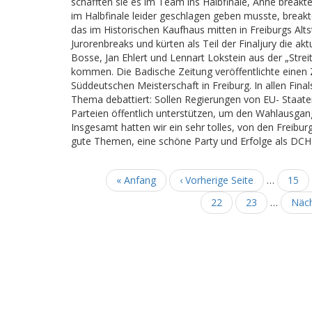
schafften sie es im Team ins Halbfinale, Anne breakt
im Halbfinale leider geschlagen geben musste, breakten
das im Historischen Kaufhaus mitten in Freiburgs Alts
Jurorenbreaks und kürten als Teil der Finaljury die ak
Bosse, Jan Ehlert und Lennart Lokstein aus der „Strei
kommen. Die Badische Zeitung veröffentlichte einen
Süddeutschen Meisterschaft in Freiburg. In allen Fina
Thema debattiert: Sollen Regierungen von EU- Staat
Parteien öffentlich unterstützen, um den Wahlausgang
Insgesamt hatten wir ein sehr tolles, von den Freibu
gute Themen, eine schöne Party und Erfolge als D
Erste
« Anfang
Vorherige
‹ Vorherige Seite
…
Seite
15
Seitennummerierung
Seite
Seite
Seite
22
Seite
23
…
Näc
Näch
Seit