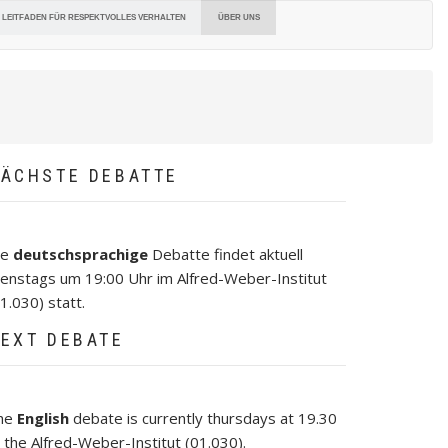
ÜBER UNS
LEITFADEN FÜR RESPEKTVOLLES VERHALTEN
ÄCHSTE DEBATTE
ie
deutschsprachige
Debatte findet aktuell
ienstags um 19:00 Uhr im Alfred-Weber-Institut
1.030) statt.
EXT DEBATE
he
English
debate is currently thursdays at 19.30
 the Alfred-Weber-Institut (01.030).