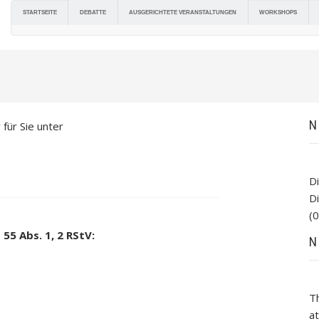
DEBATTE
AUSGERICHTETE VERANSTALTUNGEN
STARTSEITE
WORKSHOPS
N
für Sie unter
D
D
(0
55 Abs. 1, 2 RStV:
N
T
at