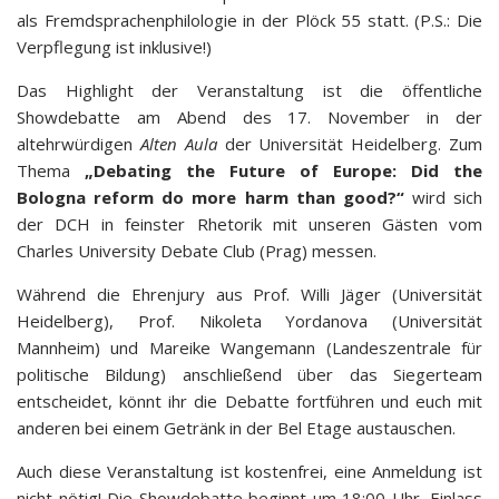
als Fremdsprachenphilologie in der Plöck 55 statt. (P.S.: Die
Verpflegung ist inklusive!)
Das Highlight der Veranstaltung ist die öffentliche
Showdebatte am Abend des 17. November in der
altehrwürdigen
Alten Aula
der Universität Heidelberg. Zum
Thema
„Debating the Future of Europe: Did the
Bologna reform do more harm than good?“
wird sich
der DCH in feinster Rhetorik mit unseren Gästen vom
Charles University Debate Club (Prag) messen.
Während die Ehrenjury aus Prof. Willi Jäger (Universität
Heidelberg), Prof. Nikoleta Yordanova (Universität
Mannheim) und Mareike Wangemann (Landeszentrale für
politische Bildung) anschließend über das Siegerteam
entscheidet, könnt ihr die Debatte fortführen und euch mit
anderen bei einem Getränk in der Bel Etage austauschen.
Auch diese Veranstaltung ist kostenfrei, eine Anmeldung ist
nicht nötig! Die Showdebatte beginnt um 18:00 Uhr, Einlass