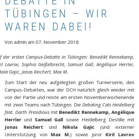
DEBATTE IN
TÜBINGEN – WIR
WAREN DABEI!
Von
admin
am
07. November 2018
f der ersten Campus-Debatte in Tübingen: Benedikt Rennekamp,
ril Lavrov, Sophia Geißelbrecht, Samuel Gall, Angélique Herrler,
kola Gajic, Jonas Reichert, Max M.
Zum Start der neu aufgelegten großen Turnierserie, den
Campus-Debatten, war der DCH natürlich gleich wieder mit
von der Partie und reiste am ersten Novemberwochenende
mit zwei Teams nach Tübingen. Die
Debating Cats Heidelberg
feat. Darth Presidious
mit
Benedikt Rennekamp, Angélique
Herrler
und
Samuel Gall
sowie Heidelberg Destille mit
Jonas Reichert
und
Nikola Gajic
(und externer
Unterstützung von
Max M.
) sowie Juror
Kiril Lavrov