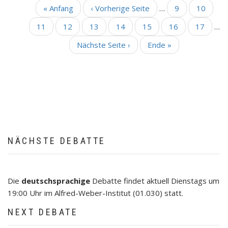
Erste
« Anfang
Vorherige
‹ Vorherige Seite
…
Seite
9
Seite
10
SEITENNUMMERIERUNG
Seite
Seite
Seite
11
Seite
12
Aktuelle
13
Seite
14
Seite
15
Seite
16
Seite
17
…
Seite
Nächste
Nächste Seite ›
Letzte
Ende »
Seite
Seite
NÄCHSTE DEBATTE
Die
deutschsprachige
Debatte findet aktuell Dienstags um
19:00 Uhr im Alfred-Weber-Institut (01.030) statt.
NEXT DEBATE