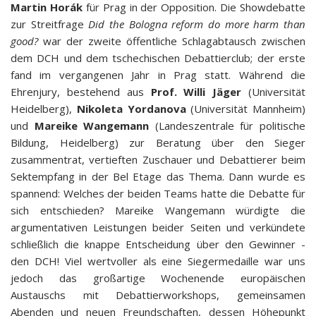
Martin Horák
für Prag in der Opposition. Die Showdebatte
zur Streitfrage
Did the Bologna reform do more harm than
good?
war der zweite öffentliche Schlagabtausch zwischen
dem DCH und dem tschechischen Debattierclub; der erste
fand im vergangenen Jahr in Prag statt. Während die
Ehrenjury, bestehend aus
Prof. Willi Jäger
(Universität
Heidelberg),
Nikoleta Yordanova
(Universität Mannheim)
und
Mareike Wangemann
(Landeszentrale für politische
Bildung, Heidelberg) zur Beratung über den Sieger
zusammentrat, vertieften Zuschauer und Debattierer beim
Sektempfang in der Bel Etage das Thema. Dann wurde es
spannend: Welches der beiden Teams hatte die Debatte für
sich entschieden? Mareike Wangemann würdigte die
argumentativen Leistungen beider Seiten und verkündete
schließlich die knappe Entscheidung über den Gewinner -
den DCH! Viel wertvoller als eine Siegermedaille war uns
jedoch das großartige Wochenende europäischen
Austauschs mit Debattierworkshops, gemeinsamen
Abenden und neuen Freundschaften, dessen Höhepunkt