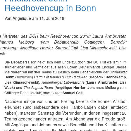
Reedhovencup in Bonn
Von
Angélique
am
11. Juni 2018
e Vertreter des DCH beim Reedhovencup 2018: Laura Armbruster,
hannes Meiborg (vom Debattierclub Göttingen), Benedikt
nnekamp, Angélique Herrler, Samuel Gall, Lisa Klimaschewski, Lisa
ck
Die Debattiersaison neigt sich dem Ende zu, doch der DCH ist weiterhin im
Turnierfieber und vermeldet aus allen Ecken Deutschlands Erfolge! Dieses
Mal waren wir mit drei Teams zu Besuch beim Debattierlclub der Universität
Bonn
:
Heidelberg Darth Presidious & Sith Padawan
(
Benedikt Rennekamp
,
Lisa Klimaschewski
),
Heidelberger Labertäschle
(
Laura Armbruster
,
Lisa
Weck
) und
The Angelic Team
(
Angélique Herrler
,
Johannes Meiborg
vom
Göttinger Debattierclub) sowie Juror
Samuel Gall
.
Nachdem einige von uns am Freitag bereits die Bonner Altstadt
erkundet (und insbesondere den Haribo-Laden dabei entdeckt
haben), starteten Samstag die Vorrunden, in denen insgesamt 20
Teams gegeneinander antraten. Am Abend war die Freude groß:
Mit Angélique und Johannes sowie Benedikt und Lisa K. hatten es
gleich zwei Teams in die Halbfinals geschafft, auch Samuel