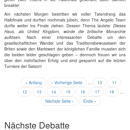
breakte!
Am nächsten Morgen bestritten wir voller Tatendrang das
Halbfinale und durften nochmals jubeln, denn The Angelic Team
durfte weiter ins Finale ziehen. Dessen Thema lautete:
Dieses
Haus, als United Kingdom, würde die britische Monarchie
auflösen
. Nach einer interessanten Debatte um den
gesellschaftlichen Wandel und das Traditionsbewusstsein der
Briten sowie den Marktwert der königlichen Familie mussten sich
die beiden leider geschlagen geben – dennoch freuen wir uns
über den mehrfachen Erfolg und sind gespannt auf die letzten
Turniere der Saison!
Seitennummerierung
Erste
« Anfang
Vorherige
‹ Vorherige Seite
…
Seite
10
Seite
11
Seite
Seite
Seite
12
Seite
13
Aktuelle
14
Seite
15
Seite
16
Seite
17
Seite
18
…
Seite
Nächste
Nächste Seite ›
Letzte
Ende »
Seite
Seite
Nächste Debatte