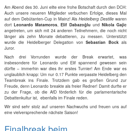
Am Abend des 30. Juni eilte eine frohe Botschaft durch den DCH:
Auch unsere neueren Mitglieder verbuchen Erfolge, dieses Mal
auf dem Debütanten-Cup in Mainz! Als
Heidelberg Destille
waren
dort
Leonardo Matamoros
,
Elif Dabazoǧlu
und
Nikola Gajic
angetreten, um sich mit 24 anderen Teilnehmern, die noch nicht
länger als zehn Monate debattieren, zu messen. Unterstützt
wurde die Heidelberger Delegation von
Sebastian Bock
als
Juror.
Nach drei Vorrunden wurde der Break erwartet, was
insbesondere für Leonardo und Elif spannend gewesen sein
dürfte – immerhin war dies ihr erstes Turnier! Am Ende war es
unglaublich knapp: Um nur 0.17 Punkte verpasste Heidelberg den
Teambreak ins Finale. Trotzdem gab es großen Grund zur
Freude, denn Leonardo breakte als freier Redner! Damit durfte er
zu der Frage, ob die AfD förderlich für die parlamentarische
Debattenkultur ist, ebenfalls im Finale reden.
Wir sind sehr stolz auf unseren Nachwuchs und freuen uns auf
eine vielversprechende nächste Saison!
Finalbreak beim