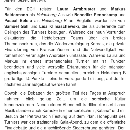
Für den DCH reisten
Laura Armbruster
und
Markus
Baldermann
als
Heidelberg A
sowie
Benedikt Rennekamp
und
Pascal Beleiu
als
Heidelberg B
an. Begleitet wurden sie von
Samuel Gall
und
Lisa Klimaschewski
, die als Jurierende zum
Gelingen des Turniers beitrugen. Während der neun Vorrunden
diskutierten die Heidelberger Teams über ein breites
Themenspektrum, das die Wiedervereinigung Koreas, die private
Finanzierung von Krankenhäusern und die Notwendigkeit von
romantisch veranlagten Androiden umfasste. Während Laura und
Markus ihr erstes internationales Turnier mit 11 Punkten
beendeten und viele wertvolle Erfahrungen für die nächsten
englischsprachigen Turniere sammelten, erreichte Heidelberg B
großartige 14 Punkte – eine hervorragende Leistung, auf der im
nächsten Jahr aufgebaut werden kann!
Obwohl die Debatten den größten Teil des Tages in Anspruch
nahmen, blieb genug Zeit, um die serbische Kultur
kennenzulernen. Neben einem Abend mit traditioneller serbischer
Musik standen auch Karaoke in einer serbischen „Kafana“ und ein
Besuch der Petrovaradin-Festung auf dem Plan. Höhepunkt des
Turniers war der traditionelle Gala-Abend, zu dem die öffentliche
Finaldebatte und die anschließende Siegerehrung gehörten. Den