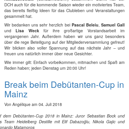
DCH auch für die kommende Saison wieder ein motiviertes Team,
das bereits fleißig Ideen für das Clubleben und Veranstaltungen
gesammelt hat.
Wir bedanken uns sehr herzlich bei
Pascal Beleiu
,
Samuel Gall
und
Lisa Weck
für ihre großartige Vorstandsarbeit im
vergangenen Jahr. Außerdem haben wir uns ganz besonders
über die rege Beteiligung auf der Mitgliederversammlung gefreut!
Wir blicken also voller Spannung auf das nächste Jahr – und
freuen uns natürlich immer über neue Gesichter.
Wie immer gilt: Einfach vorbeikommen, mitmachen und Spaß am
Reden haben; jeden Dienstag um 20:00 Uhr!
Break beim Debütanten-Cup in
Mainz
Von
Angélique
am
04. Juli 2018
f dem Debütanten-Cup 2018 in Mainz: Juror Sebastian Bock und
s Team Heidelberg Destille mit Elif Dabazoǧlu, Nikola Gajic und
onardo Matamoros