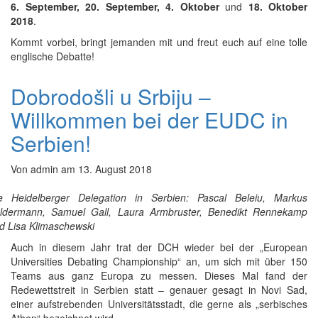
6. September, 20. September, 4. Oktober
und
18. Oktober
2018
.
Kommt vorbei, bringt jemanden mit und freut euch auf eine tolle
englische Debatte!
Dobrodošli u Srbiju –
Willkommen bei der EUDC in
Serbien!
Von
admin
am
13. August 2018
e Heidelberger Delegation in Serbien: Pascal Beleiu, Markus
ldermann, Samuel Gall, Laura Armbruster, Benedikt Rennekamp
d Lisa Klimaschewski
Auch in diesem Jahr trat der DCH wieder bei der „European
Universities Debating Championship“ an, um sich mit über 150
Teams aus ganz Europa zu messen. Dieses Mal fand der
Redewettstreit in Serbien statt – genauer gesagt in Novi Sad,
einer aufstrebenden Universitätsstadt, die gerne als „serbisches
Athen“ bezeichnet wird.