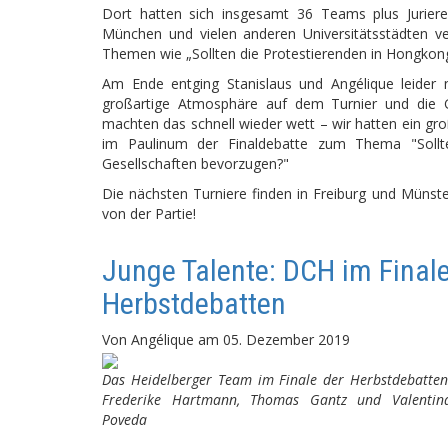
Dort hatten sich insgesamt 36 Teams plus Jurier
München und vielen anderen Universitätsstädten v
Themen wie „Sollten die Protestierenden in Hongkong
Am Ende entging Stanislaus und Angélique leider 
großartige Atmosphäre auf dem Turnier und die Ga
machten das schnell wieder wett – wir hatten ein gr
im Paulinum der Finaldebatte zum Thema "Sollten w
Gesellschaften bevorzugen?"
Die nächsten Turniere finden in Freiburg und Münster 
von der Partie!
Junge Talente: DCH im Finale
Herbstdebatten
Von
Angélique
am
05. Dezember 2019
Das Heidelberger Team im Finale der Herbstdebatten
Frederike Hartmann, Thomas Gantz und Valentin
Poveda