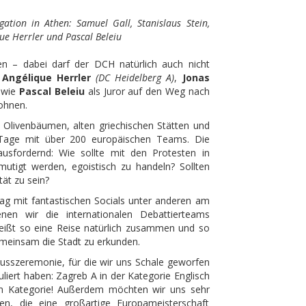
gation in Athen: Samuel Gall, Stanislaus Stein,
que Herrler und Pascal Beleiu
n – dabei darf der DCH natürlich auch nicht
d
Angélique Herrler
(DC Heidelberg A)
,
Jonas
wie
Pascal Beleiu
als Juror auf den Weg nach
ohnen.
Olivenbäumen, alten griechischen Stätten und
 Tage mit über 200 europäischen Teams. Die
sfordernd: Wie sollte mit den Protesten in
tigt werden, egoistisch zu handeln? Sollten
tät zu sein?
g mit fantastischen Socials unter anderen am
nen wir die internationalen Debattierteams
ißt so eine Reise natürlich zusammen und so
emeinsam die Stadt zu erkunden.
lusszeremonie, für die wir uns Schale geworfen
iert haben: Zagreb A in der Kategorie Englisch
en Kategorie! Außerdem möchten wir uns sehr
en, die eine großartige Europameisterschaft