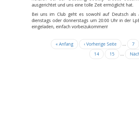
ausgerichtet und uns eine tolle Zeit ermöglicht hat.
Bei uns im Club geht es sowohl auf Deutsch als 
dienstags oder donnerstags um 20:00 Uhr in der LpB, 
eingeladen, einfach vorbeizukommen!
Erste
« Anfang
Vorherige
‹ Vorherige Seite
…
Sei
7
Seitennummerierung
Seite
Seite
Seite
14
Seite
15
…
Näc
Näch
Seit