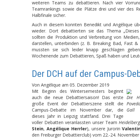
weiteren Teams zu debattieren. Nach vier Vorru
Teamrankings sowie die Plätze drei und vier des R
Halbfinale sicher.
Auch in diesem konnten Benedikt und Angélique übe
wieder. Dort debattierten sie das Thema „Dieses H
sollten die Produktion und Verbreitung von Medien, 
darstellen, unterbinden (z. B. Breaking Bad, Fast 
mussten sie sich leider knapp geschlagen geben.
Wochenende zum Debattieren, Spaß haben und Leute
Der DCH auf der Campus-Deb
Von
Angélique
am
05. Dezember 2019
Mit Beginn des Wintersemesters beginnt
auch die neue Debattiersaison! Das erste
Die He
große Event der Debattierszene stellt die
Poveda
Campus-Debatte im November dar, die
Gall
dieses Jahr in Leipzig stattfand. Drei Tage
voller Debatten veranlassten unser Team
Heidelberg
Stein
,
Angélique Herrler
), unsere Jurorin
Valenti
den Freiburger Debattierclub) vom 22.-24. November 