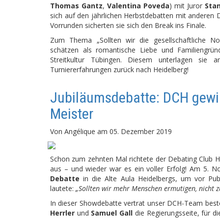
Thomas Gantz
,
Valentina Poveda
) mit Juror
Stan
sich auf den jährlichen Herbstdebatten mit anderen 
Vorrunden sicherten sie sich den Break ins Finale.
Zum Thema „Sollten wir die gesellschaftliche No
schätzen als romantische Liebe und Familiengrün
Streitkultur Tübingen. Diesem unterlagen sie 
Turniererfahrungen zurück nach Heidelberg!
Jubiläumsdebatte: DCH gewin
Meister
Von
Angélique
am
05. Dezember 2019
Schon zum zehnten Mal richtete der Debating Club He
aus – und wieder war es ein voller Erfolg! Am 5. N
Debatte
in die Alte Aula Heidelbergs, um vor Pu
lautete:
„Sollten wir mehr Menschen ermutigen, nicht z
In dieser Showdebatte vertrat unser DCH-Team bes
Herrler
und
Samuel Gall
die Regierungsseite, für d