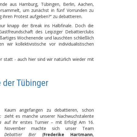
ende aus Hamburg, Tübingen, Berlin, Aachen,
ersammelt, um zunächst in fünf Vorrunden zu
 ihren Protest aufgeben?“ zu debattieren.
nur knapp der Break ins Halbfinale. Doch die
stfreundschaft des Leipziger Debattierclubs
oßartiges Wochenende und lauschten schließlich
ir kollektivistische vor individualistischen
statt - auch hier sind wir natürlich wieder mit
 der Tübinger
Kaum angefangen zu debattieren, schon
:
zieht es manche unserer Nachwuchstalente
a
auf ihr erstes Turnier – mit Erfolg! Am 16.
November machte sich unser Team
Debattier Bier
(
Frederike Hartmann
,