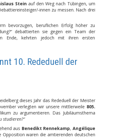
islaus Stein
auf den Weg nach Tübingen, um
Debattiereinsteiger/-innen zu messen. Nach drei
rm bevorzugen, beruflichen Erfolg höher zu
dung?“ debattierten sie gegen ein Team der
am Ende, kehrten jedoch mit ihren ersten
nt 10. Rededuell der
idelberg dieses Jahr das Rededuell der Meister
ovember verlegten wir unsere mittlerweile
805.
blikum zu argumentieren. Das Jubiläumsthema
u studieren?“
tehend aus
Benedikt Rennekamp
,
Angélique
ie Opposition waren die amtierenden deutschen