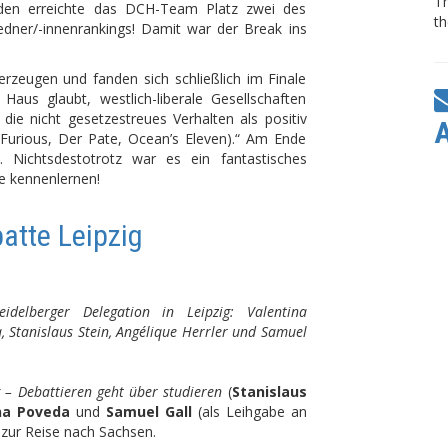
T
nden erreichte das DCH-Team Platz zwei des
th
edner/-innenrankings! Damit war der Break ins
rzeugen und fanden sich schließlich im Finale
aus glaubt, westlich-liberale Gesellschaften
die nicht gesetzestreues Verhalten als positiv
& Furious, Der Pate, Ocean’s Eleven).“ Am Ende
 Nichtsdestotrotz war es ein fantastisches
 kennenlernen!
atte Leipzig
idelberger Delegation in Leipzig: Valentina
, Stanislaus Stein, Angélique Herrler und Samuel
 – Debattieren geht über studieren
(
Stanislaus
na Poveda
und
Samuel Gall
(als Leihgabe an
zur Reise nach Sachsen.