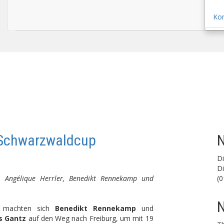
Ko
 Schwarzwaldcup
N
D
Di
: Angélique Herrler, Benedikt Rennekamp und
(0
N
e machten sich
Benedikt Rennekamp
und
 Gantz
auf den Weg nach Freiburg, um mit 19