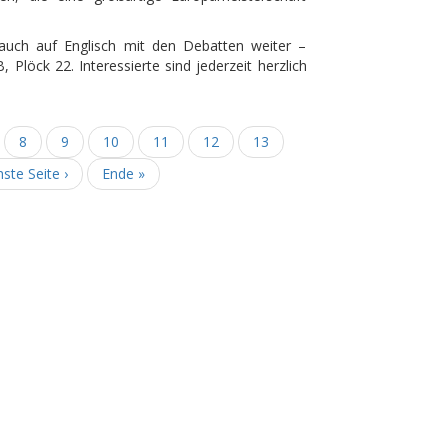
auch auf Englisch mit den Debatten weiter –
Plöck 22. Interessierte sind jederzeit herzlich
te
Seite
8
Seite
9
Seite
10
Aktuelle
11
Seite
12
Seite
13
Seite
hste
ste Seite ›
Letzte
Ende »
e
Seite