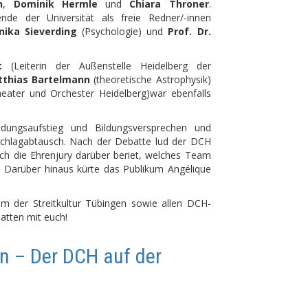
n
,
Dominik Hermle
und
Chiara Throner
.
de der Universität als freie Redner/-innen
nika Sieverding
(Psychologie) und
Prof. Dr.
t
(Leiterin der Außenstelle Heidelberg der
atthias Bartelmann
(theoretische Astrophysik)
eater und Orchester Heidelberg)war ebenfalls
ldungsaufstieg und Bildungsversprechen und
Schlagabtausch. Nach der Debatte lud der DCH
ch die Ehrenjury darüber beriet, welches Team
 Darüber hinaus kürte das Publikum Angélique
m der Streitkultur Tübingen sowie allen DCH-
batten mit euch!
en – Der DCH auf der