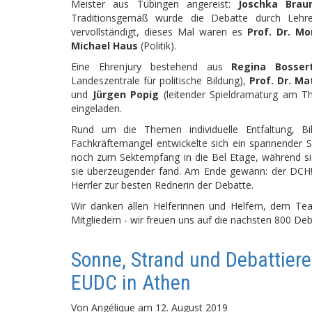
Meister aus Tübingen angereist:
Joschka Brau
Traditionsgemäß wurde die Debatte durch Lehren
vervollständigt, dieses Mal waren es
Prof. Dr. Mo
Michael Haus
(Politik).
Eine Ehrenjury bestehend aus
Regina Bosser
Landeszentrale für politische Bildung),
Prof. Dr. M
und
Jürgen Popig
(leitender Spieldramaturg am Th
eingeladen.
Rund um die Themen individuelle Entfaltung, Bi
Fachkräftemangel entwickelte sich ein spannender 
noch zum Sektempfang in die Bel Etage, während si
sie überzeugender fand. Am Ende gewann: der DCH!
Herrler zur besten Rednerin der Debatte.
Wir danken allen Helferinnen und Helfern, dem Tea
Mitgliedern - wir freuen uns auf die nächsten 800 De
Sonne, Strand und Debattier
EUDC in Athen
Von
Angélique
am
12. August 2019