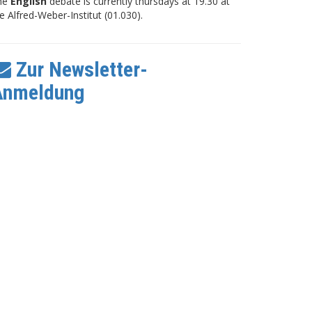
he
English
debate is currently thursdays at 19.30 at
e Alfred-Weber-Institut (01.030).
Zur Newsletter-
Anmeldung