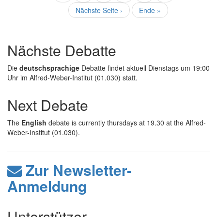
Seite
Nächste
Nächste Seite ›
Letzte
Ende »
Seite
Seite
Nächste Debatte
Die
deutschsprachige
Debatte findet aktuell Dienstags um 19:00
Uhr im Alfred-Weber-Institut (01.030) statt.
Next Debate
The
English
debate is currently thursdays at 19.30 at the Alfred-
Weber-Institut (01.030).
Zur Newsletter-
Anmeldung
Unterstützer