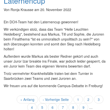
Laternencup
Von
Ronja Krausse
am
20. November 2022
Ein DCH-Team hat den Laternencup gewonnen!
Wir verkündigen stolz, dass das Team "Helle Leuchten
Heidelberg", bestehend aus Markus, Till und Sophie, die Juroren
beim Finalthema "Ist es unmoralisch unpolitisch zu sein?" von
sich überzeugen konnten und somit den Sieg nach Heidelberg
holten!
Außerdem wurde Markus als bester Redner gekürt und auch
unser Juror Izar breakte ins Finale, war jedoch leider gesperrt, da
ein Juror kein Team des eigenen Vereins bewerten darf.
Trotz vermehrter Krankheitsfälle traten bei dem Turnier in
Saarbrücken zwei Teams und zwei Juroren an.
Wir freuen uns auf die kommende Campus-Debatte in Freiburg!
Seitennummerierung
Erste
« Anfang
Vorherige
‹ Vorherige Seite
Seite
1
Seite
2
Seite
3
Seite
Seite
Aktuelle
4
Seite
5
Seite
6
Seite
7
Seite
8
Seite
9
…