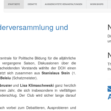
DEBATTE
AUSGERICHTETE VERANSTALTUNGEN
STARTSEITE
WORKSHOPS
iederversammlung und
D
um
trale für Politische Bildung für die alljährliche
e vergangene Saison, Diskussionen über die
T
scheidenden Vorstands wählte der DCH einen
th
 setzt sich zusammen aus
Stanislaus Stein
(1.
 Beleiu
(Schatzmeister).
bruster
und
Lisa Klimaschewski
ganz herzlich
en Jahr, die sich insbesondere in vielfältigen
ederschlug. Der Club wird sicher lange darauf
fach vorbei zum Debattieren, Ausprobieren und