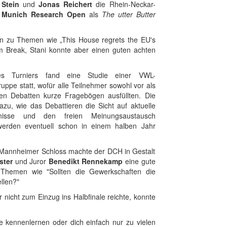
 Stein
und
Jonas Reichert
die Rhein-Neckar-
m
Munich Research Open
als
The utter Butter
en zu Themen wie „This House regrets the EU's
m Break, Stani konnte aber einen guten achten
s Turniers fand eine Studie einer VWL-
ppe statt, wofür alle Teilnehmer sowohl vor als
n Debatten kurze Fragebögen ausfüllten. Die
azu, wie das Debattieren die Sicht auf aktuelle
hnisse und den freien Meinungsaustausch
 werden eventuell schon in einem halben Jahr
Mannheimer Schloss machte der DCH in Gestalt
ster
und Juror
Benedikt Rennekamp
eine gute
 Themen wie "Sollten die Gewerkschaften die
llen?"
r nicht zum Einzug ins Halbfinale reichte, konnte
te kennenlernen oder dich einfach nur zu vielen