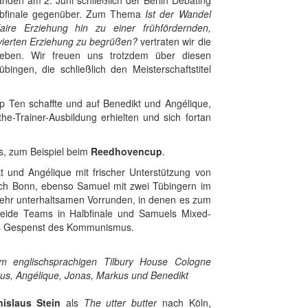
nden am 2. Juni schließlich der Berlin Debating
lbfinale gegenüber. Zum Thema
Ist der Wandel
faire Erziehung hin zu einer frühfördernden,
lvierten Erziehung zu begrüßen?
vertraten wir die
eben. Wir freuen uns trotzdem über diesen
übingen, die schließlich den Meisterschaftstitel
op Ten schaffte und auf Benedikt und Angélique,
he-Trainer-Ausbildung erhielten und sich fortan
s, zum Beispiel beim
Reedhovencup
.
t und Angélique mit frischer Unterstützung von
h Bonn, ebenso Samuel mit zwei Tübingern im
sehr unterhaltsamen Vorrunden, in denen es zum
 beide Teams in Halbfinale und Samuels Mixed-
das Gespenst des Kommunismus.
 englischsprachigen Tilbury House Cologne
us, Angélique, Jonas, Markus und Benedikt
nislaus Stein
als
The utter butter
nach Köln,