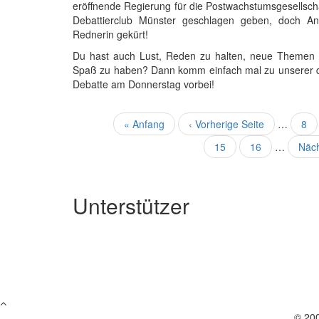
eröffnende Regierung für die Postwachstumsgesellscha
Debattierclub Münster geschlagen geben, doch An
Rednerin gekürt!
Du hast auch Lust, Reden zu halten, neue Themen 
Spaß zu haben? Dann komm einfach mal zu unserer d
Debatte am Donnerstag vorbei!
Seitennummerierung
Erste
« Anfang
Vorherige
‹ Vorherige Seite
…
Sei
8
Seite
Seite
Seite
15
Seite
16
…
Näc
Näch
Seit
Unterstützer
© 20