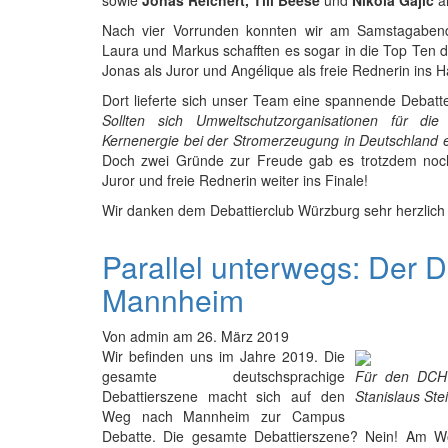
sowie
Jonas Reichert, Till Beese
und
Nikola Gajic
al
Nach vier Vorrunden konnten wir am Samstagaben
Laura und Markus schafften es sogar in die Top Ten
Jonas als Juror und Angélique als freie Rednerin ins Ha
Dort lieferte sich unser Team eine spannende Debat
Sollten sich Umweltschutzorganisationen für die
Kernenergie bei der Stromerzeugung in Deutschland 
Doch zwei Gründe zur Freude gab es trotzdem noch
Juror und freie Rednerin weiter ins Finale!
Wir danken dem Debattierclub Würzburg sehr herzlich 
Parallel unterwegs: Der
Mannheim
Von
admin
am
26. März 2019
Wir befinden uns im Jahre 2019. Die
gesamte deutschsprachige
Für den DCH
Debattierszene macht sich auf den
Stanislaus Ste
Weg nach Mannheim zur Campus
Debatte. Die gesamte Debattierszene? Nein! Am W