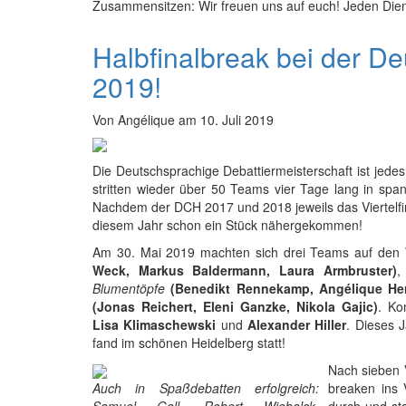
Zusammensitzen: Wir freuen uns auf euch! Jeden Dien
Halbfinalbreak bei der D
2019!
Von
Angélique
am
10. Juli 2019
Die Deutschsprachige Debattiermeisterschaft ist jedes
stritten wieder über 50 Teams vier Tage lang in spa
Nachdem der DCH 2017 und 2018 jeweils das Viertelfinal
diesem Jahr schon ein Stück nähergekommen!
Am 30. Mai 2019 machten sich drei Teams auf de
Weck, Markus Baldermann, Laura Armbruster)
,
Blumentöpfe
(Benedikt Rennekamp, Angélique Herr
(Jonas Reichert, Eleni Ganzke, Nikola Gajic)
. Ko
Lisa Klimaschewski
und
Alexander Hiller
. Dieses 
fand im schönen Heidelberg statt!
Nach sieben 
breaken ins 
Auch in Spaßdebatten erfolgreich: