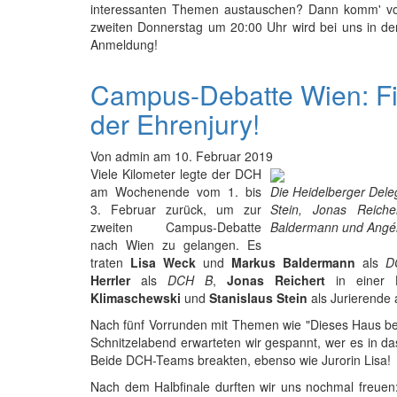
interessanten Themen austauschen? Dann komm' vo
zweiten Donnerstag um 20:00 Uhr wird bei uns in der 
Anmeldung!
Campus-Debatte Wien: Fi
der Ehrenjury!
Von
admin
am
10. Februar 2019
Viele Kilometer legte der DCH
am Wochenende vom 1. bis
Die Heidelberger Dele
3. Februar zurück, um zur
Stein, Jonas Reiche
zweiten Campus-Debatte
Baldermann und Angél
nach Wien zu gelangen. Es
traten
Lisa Weck
und
Markus Baldermann
als
D
Herrler
als
DCH B
,
Jonas Reichert
in einer H
Klimaschewski
und
Stanislaus Stein
als Jurierende 
Nach fünf Vorrunden mit Themen wie "Dieses Haus b
Schnitzelabend erwarteten wir gespannt, wer es in das
Beide DCH-Teams breakten, ebenso wie Jurorin Lisa!
Nach dem Halbfinale durften wir uns nochmal freuen: