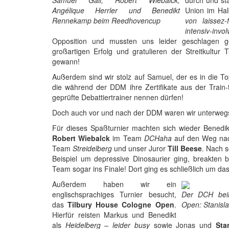
durch und sta
Samuel Gall, Robert Wiebalck,
Union im Ha
Angélique Herrler und Benedikt
von laissez-
Rennekamp beim Reedhovencup
intensiv-invo
Opposition und mussten uns leider geschlagen g
großartigen Erfolg und gratulieren der Streitkultur T
gewann!
Außerdem sind wir stolz auf Samuel, der es in die T
die während der DDM ihre Zertifikate aus der Train-t
geprüfte Debattiertrainer nennen dürfen!
Doch auch vor und nach der DDM waren wir unterweg
Für dieses Spaßturnier machten sich wieder Benedik
Robert Wiebalck
im Team
DCHaha
auf den Weg nac
Team
Streidelberg
und unser Juror
Till Beese
. Nach 
Beispiel um depressive Dinosaurier ging, breakten
Team sogar ins Finale! Dort ging es schließlich um 
Außerdem haben wir ein
englischsprachiges Turnier besucht,
Der DCH beim
das
Tilbury House Cologne Open
.
Open: Stanisla
Hierfür reisten Markus und Benedikt
als
Heidelberg – leider busy
sowie Jonas und
Sta