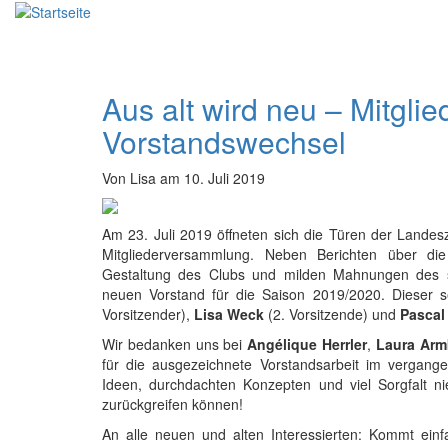
Direkt
zum
Inhalt
Aus alt wird neu – Mitgl
Vorstandswechsel
Von
Lisa
am
10. Juli 2019
Am 23. Juli 2019 öffneten sich die Türen der Landeszen
Mitgliederversammlung. Neben Berichten über di
Gestaltung des Clubs und milden Mahnungen des 
neuen Vorstand für die Saison 2019/2020. Dieser
Vorsitzender),
Lisa Weck
(2. Vorsitzende) und
Pascal
Wir bedanken uns bei
Angélique Herrler
,
Laura Arm
für die ausgezeichnete Vorstandsarbeit im vergangen
Ideen, durchdachten Konzepten und viel Sorgfalt ni
zurückgreifen können!
An alle neuen und alten Interessierten: Kommt ein