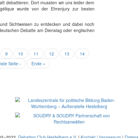
ft debattieren. Dort mussten wir uns leider dem
gélique wurde von der Ehrenjury zur besten
und Sichtweisen zu entdecken und dabei noch
eutschen Debatte am Dienstag oder englischen
te
Seite
9
Seite
10
Seite
11
Aktuelle
12
Seite
13
Seite
14
Seite
hste
ste Seite ›
Letzte
Ende »
e
Seite
02–2023
Debating Club Heidelberg e.V.
|
Kontakt | Impressum
|
Datens