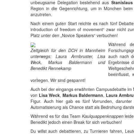
unbeugsame Delegation bestehend aus
Stanislaus
Region in die Gegenrichtung, um in München bei
anzutreten.
Nach einem guten Start reichte es nach fünf Debatt
introduction of freedom of movement“ zwar nicht zu
Platz unter den „Novice Speakers“ verbuchen!
Während de
Forschungsgru
Zeitgleich für den DCH in Mannheim
auch nach de
unterwegs: Laura Armbruster, Lisa
Ergebnisse d
Weck, Markus Baldermann und
Weltgesche
Benedikt Rennekamp
beeinflusst,
vorliegen. Wir sind gespannt!
Auch bei der eingangs erwähnten Campusdebatte im 
von
Lisa Weck
,
Markus Baldermann
,
Laura Armbru
Figur. Auch hier gab es fünf Vorrunden, darunter
Automatisierung als Chance statt als Bedrohung darste
Während es für das Team
Kaulquappenknappen
leide
Benedikt jedoch einen Break für sich verbuchen!
Du willst auch debattieren, zu Turnieren fahren, Leu