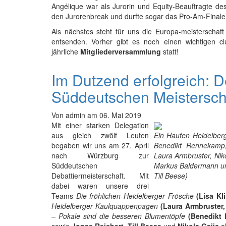
Angélique war als Jurorin und Equity-Beauftragte des 
den Jurorenbreak und durfte sogar das Pro-Am-Finale 
Als nächstes steht für uns die Europa-meisterschaf
entsenden. Vorher gibt es noch einen wichtigen c
jährliche
Mitgliederversammlung
statt!
Im Dutzend erfolgreich: 
Süddeutschen Meistersch
Von
admin
am
06. Mai 2019
Mit einer starken Delegation
aus gleich zwölf Leuten
Ein Haufen Heidelberg
begaben wir uns am 27. April
Benedikt Rennekamp, 
nach Würzburg zur
Laura Armbruster, Niko
Süddeutschen
Markus Baldermann und
Debattiermeisterschaft. Mit
Till Beese)
dabei waren unsere drei
Teams
Die fröhlichen Heidelberger Frösche
(Lisa Kl
Heidelberger Kaulquappenpagen
(Laura Armbruster
– Pokale sind die besseren Blumentöpfe
(Benedikt 