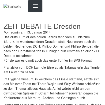
Direkt
zum
Inhalt
ZEIT DEBATTE Dresden
Von
admin
am
13. Januar 2014
Das erste Turnier des neuen Jahres fand vom 10. bis zum
12.1.14 im wunderschönen Dresden statt. Neu waren auch die
beiden Redner des DCH, Philipp Donner und Philipp Bender, die
nach den Herbstdebatten in Tübingen nun erstmals an einer ZEIT
Debatte teilnahmen.
Für sie war es damit auch das erste Turnier im BPS Format!
Franziska vom DCH kam die Ehre zu als Tabmasterin das Turnier
am Laufen zu halten.
Im Hygienemuseum, in welchem das Finale stattfand, setzte sich
das Mainzer Team mit Thore Wojke und Willy Witthaut schließlich
zu dem Thema „dieses Haus als Athlet würde nicht an den
olympischen Spielen in Sotschi teilnehmen“ souverän gegen die
Konkurrenz aus Marburg, Aachen und Göttingen durch.
Insgesamt sorgte ein gutes Rahmenprogramm, zu dem auch eine