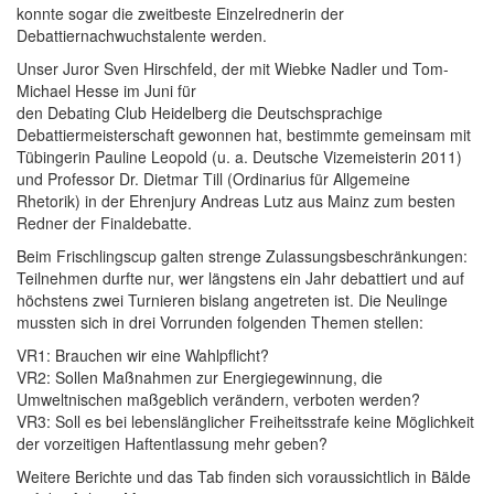
konnte sogar die zweitbeste Einzelrednerin der
Debattiernachwuchstalente werden.
Unser Juror Sven Hirschfeld, der mit Wiebke Nadler und Tom-
Michael Hesse im Juni für
den Debating Club Heidelberg die Deutschsprachige
Debattiermeisterschaft gewonnen hat, bestimmte gemeinsam mit
Tübingerin Pauline Leopold (u. a. Deutsche Vizemeisterin 2011)
und Professor Dr. Dietmar Till (Ordinarius für Allgemeine
Rhetorik) in der Ehrenjury Andreas Lutz aus Mainz zum besten
Redner der Finaldebatte.
Beim Frischlingscup galten strenge Zulassungsbeschränkungen:
Teilnehmen durfte nur, wer längstens ein Jahr debattiert und auf
höchstens zwei Turnieren bislang angetreten ist. Die Neulinge
mussten sich in drei Vorrunden folgenden Themen stellen:
VR1: Brauchen wir eine Wahlpflicht?
VR2: Sollen Maßnahmen zur Energiegewinnung, die
Umweltnischen maßgeblich verändern, verboten werden?
VR3: Soll es bei lebenslänglicher Freiheitsstrafe keine Möglichkeit
der vorzeitigen Haftentlassung mehr geben?
Weitere Berichte und das Tab finden sich voraussichtlich in Bälde