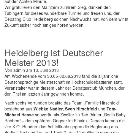
auf der Achten Minute.
Wir gratulieren den Mainzern zu ihrem Sieg, danken den
Tübingern für dieses wunderbare Turnier und freuen uns, der
Debating Club Heidelberg solchen Nachwuchs hat, von dem wir in
Zukunft sicher noch einiges hören werden!
Heidelberg ist Deutscher
Meister 2013!
Von
admin
am
13. Juni 2013
Am Wochenende vom 30.05-02.06.2013 fand die alljährliche
Deutschsprachige Meisterschaft im Hochschuldebattieren statt.
Veranstalter war in diesem Jahr der Debattierclub München, der
den Titel im letzten Jahr gewinnen konnte.
Nach sechs Vorrunden breakte das Team „Familie Hirschfeld“
bestehend aus
Wiebke Nadler
,
Sven Hirschfeld
und
Tom-
Michael Hesse
souverän als Zweiter im Tab (hinter „Berlin Baby
Robben“ – dem späteren Gegner im Finale). Danach kamen die
vier K.O.-Runden: das Achtelfinale gegen die Regierung aus
Berlin („Text und Ton und Tanja“), das Viertelfinale gegen die