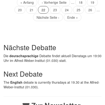
Seitennummerierung
Erste
« Anfang
Vorherige
‹ Vorherige Seite
…
Seite
18
Seite
19
Seite
Seite
Seite
20
Seite
21
Aktuelle
22
Seite
23
Seite
24
Seite
25
Seite
26
…
Seite
Nächste
Nächste Seite ›
Letzte
Ende »
Seite
Seite
Nächste Debatte
Die
deutschsprachige
Debatte findet aktuell Dienstags um 19:00
Uhr im Alfred-Weber-Institut (01.030) statt.
Next Debate
The
English
debate is currently thursdays at 19.30 at the Alfred-
Weber-Institut (01.030).