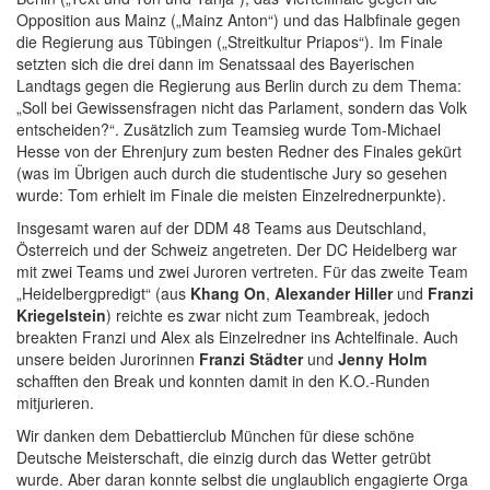
Opposition aus Mainz („Mainz Anton“) und das Halbfinale gegen
die Regierung aus Tübingen („Streitkultur Priapos“). Im Finale
setzten sich die drei dann im Senatssaal des Bayerischen
Landtags gegen die Regierung aus Berlin durch zu dem Thema:
„Soll bei Gewissensfragen nicht das Parlament, sondern das Volk
entscheiden?“. Zusätzlich zum Teamsieg wurde Tom-Michael
Hesse von der Ehrenjury zum besten Redner des Finales gekürt
(was im Übrigen auch durch die studentische Jury so gesehen
wurde: Tom erhielt im Finale die meisten Einzelrednerpunkte).
Insgesamt waren auf der DDM 48 Teams aus Deutschland,
Österreich und der Schweiz angetreten. Der DC Heidelberg war
mit zwei Teams und zwei Juroren vertreten. Für das zweite Team
„Heidelbergpredigt“ (aus
Khang On
,
Alexander Hiller
und
Franzi
Kriegelstein
) reichte es zwar nicht zum Teambreak, jedoch
breakten Franzi und Alex als Einzelredner ins Achtelfinale. Auch
unsere beiden Jurorinnen
Franzi Städter
und
Jenny Holm
schafften den Break und konnten damit in den K.O.-Runden
mitjurieren.
Wir danken dem Debattierclub München für diese schöne
Deutsche Meisterschaft, die einzig durch das Wetter getrübt
wurde. Aber daran konnte selbst die unglaublich engagierte Orga