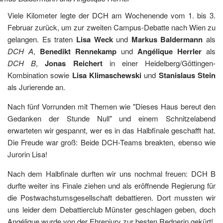
Viele Kilometer legte der DCH am Wochenende vom 1. bis 3.
Februar zurück, um zur zweiten Campus-Debatte nach Wien zu
gelangen. Es traten
Lisa Weck
und
Markus Baldermann
als
DCH A
,
Benedikt Rennekamp
und
Angélique Herrler
als
DCH B
,
Jonas Reichert
in einer Heidelberg/Göttingen-
Kombination sowie
Lisa Klimaschewski
und
Stanislaus Stein
als Jurierende an.
Nach fünf Vorrunden mit Themen wie "Dieses Haus bereut den
Gedanken der Stunde Null" und einem Schnitzelabend
erwarteten wir gespannt, wer es in das Halbfinale geschafft hat.
Die Freude war groß: Beide DCH-Teams breakten, ebenso wie
Jurorin Lisa!
Nach dem Halbfinale durften wir uns nochmal freuen: DCH B
durfte weiter ins Finale ziehen und als eröffnende Regierung für
die Postwachstumsgesellschaft debattieren. Dort mussten wir
uns leider dem Debattierclub Münster geschlagen geben, doch
Angélique wurde von der Ehrenjury zur besten Rednerin gekürt!