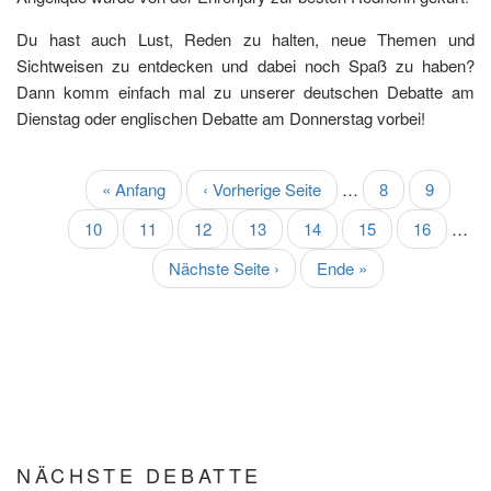
Du hast auch Lust, Reden zu halten, neue Themen und
Sichtweisen zu entdecken und dabei noch Spaß zu haben?
Dann komm einfach mal zu unserer deutschen Debatte am
Dienstag oder englischen Debatte am Donnerstag vorbei!
Erste
« Anfang
Vorherige
‹ Vorherige Seite
…
Seite
8
Seite
9
SEITENNUMMERIERUNG
Seite
Seite
Seite
10
Seite
11
Aktuelle
12
Seite
13
Seite
14
Seite
15
Seite
16
…
Seite
Nächste
Nächste Seite ›
Letzte
Ende »
Seite
Seite
NÄCHSTE DEBATTE