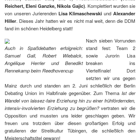
Reichert, Eleni Ganzke, Nikola Gajic)
. Komplettiert wurden sie
von unseren Jurierenden
Lisa Klimaschewski
und
Alexander
Hiller
. Dieses Jahr hatten wir es nicht mal weit, denn die DDM
fand im schönen Heidelberg statt!
Nach sieben Vorrunden
Auch in Spaßdebatten erfolgreich:
stand fest: Team 2
Samuel Gall, Robert Wiebalck,
sowie Jurorin Lisa
Angélique Herrler und Benedikt
breaken ins
Rennekamp beim Reedhovencup
Viertelfinale! Dort
setzten wir uns gegen
Mainz durch und standen am 2. Juni schließlich der Berlin
Debating Union im Halbfinale gegenüber. Zum Thema
Ist der
Wandel von laissez-faire Erziehung hin zu einer frühfördernden,
intensiv-involvierten Erziehung zu begrüßen?
vertraten wir die
Opposition und mussten uns leider geschlagen geben. Wir
freuen uns trotzdem über diesen großartigen Erfolg und
gratulieren der Streitkultur Tübingen, die schließlich den
Meisterschaftstitel gewann!