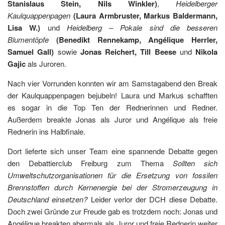
Stanislaus Stein, Nils Winkler)
,
Heidelberger
Kaulquappenpagen
(Laura Armbruster, Markus Baldermann,
Lisa W.)
und
Heidelberg – Pokale sind die besseren
Blumentöpfe
(Benedikt Rennekamp, Angélique Herrler,
Samuel Gall)
sowie
Jonas Reichert, Till Beese
und
Nikola
Gajic
als Juroren.
Nach vier Vorrunden konnten wir am Samstagabend den Break
der Kaulquappenpagen bejubeln! Laura und Markus schafften
es sogar in die Top Ten der Rednerinnen und Redner.
Außerdem breakte Jonas als Juror und Angélique als freie
Rednerin ins Halbfinale.
Dort lieferte sich unser Team eine spannende Debatte gegen
den Debattierclub Freiburg zum Thema
Sollten sich
Umweltschutzorganisationen für die Ersetzung von fossilen
Brennstoffen durch Kernenergie bei der Stromerzeugung in
Deutschland einsetzen?
Leider verlor der DCH diese Debatte.
Doch zwei Gründe zur Freude gab es trotzdem noch: Jonas und
Angélique breakten abermals als Juror und freie Rednerin weiter