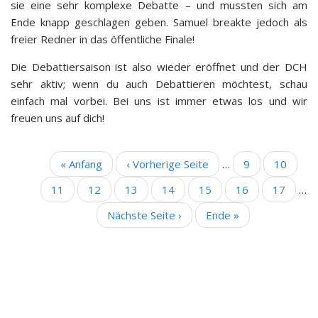
sie eine sehr komplexe Debatte – und mussten sich am
Ende knapp geschlagen geben. Samuel breakte jedoch als
freier Redner in das öffentliche Finale!
Die Debattiersaison ist also wieder eröffnet und der DCH
sehr aktiv; wenn du auch Debattieren möchtest, schau
einfach mal vorbei. Bei uns ist immer etwas los und wir
freuen uns auf dich!
Erste
« Anfang
Vorherige
‹ Vorherige Seite
…
Seite
9
Seite
10
SEITENNUMMERIERUNG
Seite
Seite
Seite
11
Seite
12
Aktuelle
13
Seite
14
Seite
15
Seite
16
Seite
17
…
Seite
Nächste
Nächste Seite ›
Letzte
Ende »
Seite
Seite