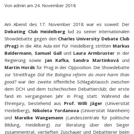
Von
admin
am
24. November 2018
Am Abend des 17. November 2018 war es soweit: Der
Debating Club Heidelberg
lud zu seiner internationalen
Showdebatte gegen den
Charles University Debate Club
(Prag)
in die Alte Aula ein! Für Heidelberg stritten
Markus
Baldermann
,
Samuel Gall
und
Laura Armbruster
in der
Regierung sowie
Jan Kafka
,
Sandra Martinková
und
Martin Horák
für Prag in der Opposition. Die Showdebatte
zur Streitfrage
Did the Bologna reform do more harm than
good?
war der zweite öffentliche Schlagabtausch zwischen
dem DCH und dem tschechischen Debattierclub; der erste
fand im vergangenen Jahr in Prag statt. Während die
Ehrenjury, bestehend aus
Prof. Willi Jäger
(Universität
Heidelberg),
Nikoleta Yordanova
(Universität Mannheim)
und
Mareike Wangemann
(Landeszentrale für politische
Bildung, Heidelberg) zur Beratung über den Sieger
zusammentrat, vertieften Zuschauer und Debattierer beim