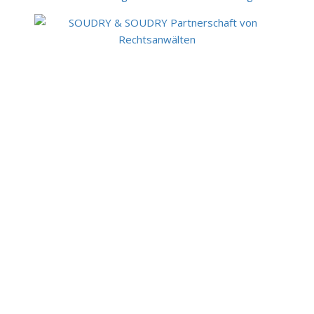
© 2002–2023
Debating Club Heidelberg e.V.
|
Kontakt |
Impressum
|
Datenschutz