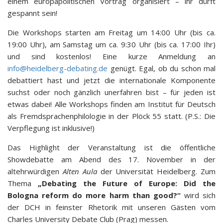
einem europapolitischen Vortrag organisiert – ihr dürft
gespannt sein!
Die Workshops starten am Freitag um 14:00 Uhr (bis ca.
19:00 Uhr), am Samstag um ca. 9:30 Uhr (bis ca. 17:00 Ihr)
und sind kostenlos! Eine kurze Anmeldung an
info@heidelberg-debating.de
genügt. Egal, ob du schon mal
debattiert hast und jetzt die internationale Komponente
suchst oder noch gänzlich unerfahren bist – für jeden ist
etwas dabei! Alle Workshops finden am Institut für Deutsch
als Fremdsprachenphilologie in der Plöck 55 statt. (P.S.: Die
Verpflegung ist inklusive!)
Das Highlight der Veranstaltung ist die öffentliche
Showdebatte am Abend des 17. November in der
altehrwürdigen
Alten Aula
der Universität Heidelberg. Zum
Thema
„Debating the Future of Europe: Did the
Bologna reform do more harm than good?“
wird sich
der DCH in feinster Rhetorik mit unseren Gästen vom
Charles University Debate Club (Prag) messen.