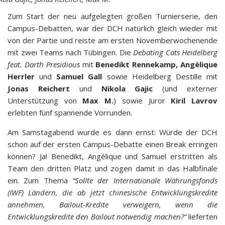
Zum Start der neu aufgelegten großen Turnierserie, den
Campus-Debatten, war der DCH natürlich gleich wieder mit
von der Partie und reiste am ersten Novemberwochenende
mit zwei Teams nach Tübingen. Die
Debating Cats Heidelberg
feat. Darth Presidious
mit
Benedikt Rennekamp, Angélique
Herrler
und
Samuel Gall
sowie Heidelberg Destille mit
Jonas Reichert
und
Nikola Gajic
(und externer
Unterstützung von
Max M.
) sowie Juror
Kiril Lavrov
erlebten fünf spannende Vorrunden.
Am Samstagabend wurde es dann ernst: Würde der DCH
schon auf der ersten Campus-Debatte einen Break erringen
können? Ja! Benedikt, Angélique und Samuel erstritten als
Team den dritten Platz und zogen damit in das Halbfinale
ein. Zum Thema
“Sollte der Internationale Währungsfonds
(IWF) Ländern, die ab jetzt chinesische Entwicklungskredite
annehmen, Bailout-Kredite verweigern, wenn die
Entwicklungskredite den Bailout notwendig machen?“
lieferten