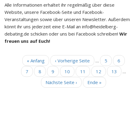
Alle Informationen erhaltet ihr regelmäßig über diese
Website, unsere Facebook-Seite und Facebook-
Veranstaltungen sowie über unseren Newsletter. Außerdem
könnt ihr uns jederzeit eine E-Mail an info@heidelberg-
debating.de schicken oder uns bei Facebook schreiben!
Wir
freuen uns auf Euch!
Erste
« Anfang
Vorherige
‹ Vorherige Seite
…
Seite
5
Seite
6
SEITENNUMMERIERUNG
Seite
Seite
Seite
7
Seite
8
Aktuelle
9
Seite
10
Seite
11
Seite
12
Seite
13
…
Seite
Nächste
Nächste Seite ›
Letzte
Ende »
Seite
Seite