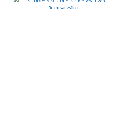
© 2002–2023
Debating Club Heidelberg e.V.
|
Kontakt |
Impressum
|
Datenschutz