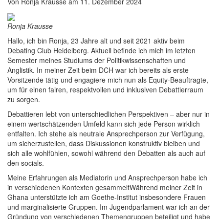
Von
Ronja Krausse
am
11. Dezember 2024
Ronja Krausse
Hallo, ich bin Ronja, 23 Jahre alt und seit 2021 aktiv beim
Debating Club Heidelberg. Aktuell befinde ich mich im letzten
Semester meines Studiums der Politikwissenschaften und
Anglistik. In meiner Zeit beim DCH war ich bereits als erste
Vorsitzende tätig und engagiere mich nun als Equity-Beauftragte,
um für einen fairen, respektvollen und inklusiven Debattierraum
zu sorgen.
Debattieren lebt von unterschiedlichen Perspektiven – aber nur in
einem wertschätzenden Umfeld kann sich jede Person wirklich
entfalten. Ich stehe als neutrale Ansprechperson zur Verfügung,
um sicherzustellen, dass Diskussionen konstruktiv bleiben und
sich alle wohlfühlen, sowohl während den Debatten als auch auf
den socials.
Meine Erfahrungen als Mediatorin und Ansprechperson habe ich
in verschiedenen Kontexten gesammeltWährend meiner Zeit in
Ghana unterstützte ich am Goethe-Institut insbesondere Frauen
und marginalisierte Gruppen. Im Jugendparlament war ich an der
Gründung von verschiedenen Themengruppen beteiligt und habe