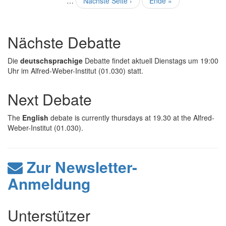
…
Nächste
Nächste Seite ›
Letzte
Ende »
Seite
Seite
Nächste Debatte
Die
deutschsprachige
Debatte findet aktuell Dienstags um 19:00
Uhr im Alfred-Weber-Institut (01.030) statt.
Next Debate
The
English
debate is currently thursdays at 19.30 at the Alfred-
Weber-Institut (01.030).
Zur Newsletter-
Anmeldung
Unterstützer