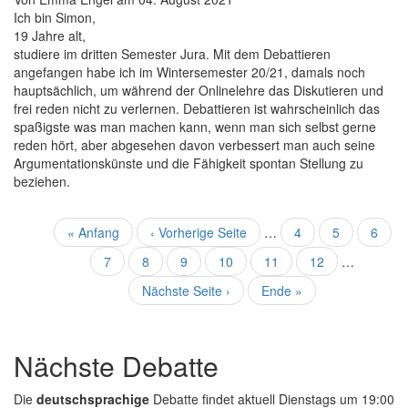
Ich bin Simon,
19 Jahre alt,
studiere im dritten Semester Jura. Mit dem Debattieren
angefangen habe ich im Wintersemester 20/21, damals noch
hauptsächlich, um während der Onlinelehre das Diskutieren und
frei reden nicht zu verlernen. Debattieren ist wahrscheinlich das
spaßigste was man machen kann, wenn man sich selbst gerne
reden hört, aber abgesehen davon verbessert man auch seine
Argumentationskünste und die Fähigkeit spontan Stellung zu
beziehen.
Seitennummerierung
Erste
« Anfang
Vorherige
‹ Vorherige Seite
…
Seite
4
Seite
5
Seite
6
Seite
Seite
Seite
7
Aktuelle
8
Seite
9
Seite
10
Seite
11
Seite
12
…
Seite
Nächste
Nächste Seite ›
Letzte
Ende »
Seite
Seite
Nächste Debatte
Die
deutschsprachige
Debatte findet aktuell Dienstags um 19:00