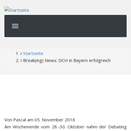
Direkt
zum
Inhalt
PFADNAVIGATION
Startseite
Break(ing) News: DCH in Bayern erfolgreich
Von
Pascal
am
05. November 2016
Am Wochenende vom 28.-30. Oktober nahm der Debating