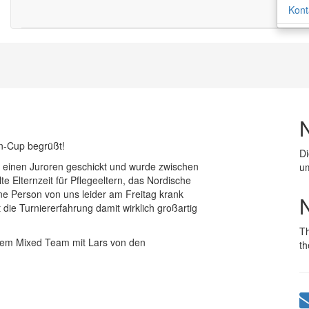
Kont
n-Cup begrüßt!
D
inen Juroren geschickt und wurde zwischen
um
Elternzeit für Pflegeeltern, das Nordische
ine Person von uns leider am Freitag krank
die Turniererfahrung damit wirklich großartig
T
seinem Mixed Team mit Lars von den
th