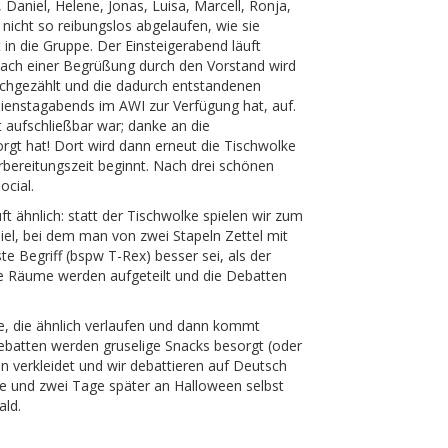
 Daniel, Helene, Jonas, Luisa, Marcell, Ronja,
 nicht so reibungslos abgelaufen, wie sie
t in die Gruppe. Der Einsteigerabend läuft
nach einer Begrüßung durch den Vorstand wird
urchgezählt und die dadurch entstandenen
dienstagabends im AWI zur Verfügung hat, auf.
t aufschließbar war; danke an die
rgt hat! Dort wird dann erneut die Tischwolke
bereitungszeit beginnt. Nach drei schönen
ocial.
ft ähnlich: statt der Tischwolke spielen wir zum
iel, bei dem man von zwei Stapeln Zettel mit
te Begriff (bspw T-Rex) besser sei, als der
die Räume werden aufgeteilt und die Debatten
e, die ähnlich verlaufen und dann kommt
ebatten werden gruselige Snacks besorgt (oder
n verkleidet und wir debattieren auf Deutsch
te und zwei Tage später an Halloween selbst
ald.