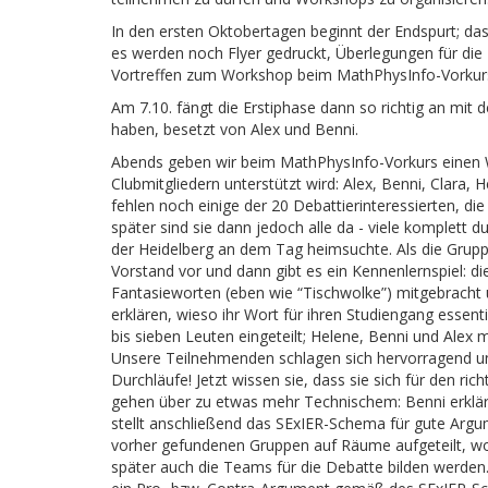
In den ersten Oktobertagen beginnt der Endspurt; das 
es werden noch Flyer gedruckt, Überlegungen für die
Vortreffen zum Workshop beim MathPhysInfo-Vorkur
Am 7.10. fängt die Erstiphase dann so richtig an mit de
haben, besetzt von Alex und Benni.
Abends geben wir beim MathPhysInfo-Vorkurs einen W
Clubmitgliedern unterstützt wird: Alex, Benni, Clara, H
fehlen noch einige der 20 Debattierinteressierten, di
später sind sie dann jedoch alle da - viele komplett 
der Heidelberg an dem Tag heimsuchte. Als die Gruppe (
Vorstand vor und dann gibt es ein Kennenlernspiel: die
Fantasieworten (eben wie “Tischwolke”) mitgebracht 
erklären, wieso ihr Wort für ihren Studiengang essenti
bis sieben Leuten eingeteilt; Helene, Benni und Alex
Unsere Teilnehmenden schlagen sich hervorragend u
Durchläufe! Jetzt wissen sie, dass sie sich für den r
gehen über zu etwas mehr Technischem: Benni erklär
stellt anschließend das SExIER-Schema für gute Argu
vorher gefundenen Gruppen auf Räume aufgeteilt, wo
später auch die Teams für die Debatte bilden werden