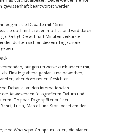
hemas durchzuarbeiten. Dabei werden sie von
en gewissenhaft beantwortet werden.
n beginnt die Debatte mit 15min
dass sie doch nicht reden möchte und wird durch
h großartig! Die auf fünf Minuten verkürzte
erenden durften sich an diesem Tag schöne
 geben.
nehmenden, bringen teilweise auch andere mit,
0. als Einstiegsabend geplant und beworben,
ekannten, aber doch neuen Gesichter.
che Debatte: an den internationalen
nige der Anwesenden fotografieren Datum und
ieren. Ein paar Tage später auf der
 Benni, Luisa, Marcell und Stani besetzen den
r; eine Whatsapp-Gruppe mit allen, die planen,