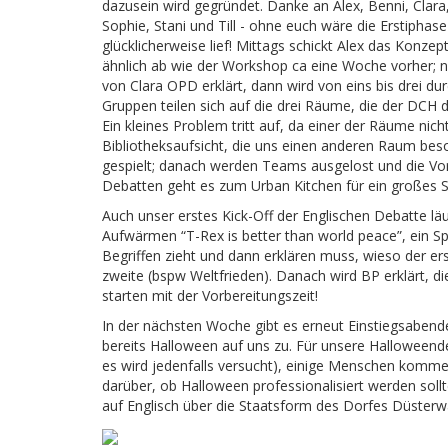
dazusein wird gegründet. Danke an Alex, Benni, Clara,
Sophie, Stani und Till - ohne euch wäre die Erstiphase
glücklicherweise lief! Mittags schickt Alex das Konzep
ähnlich ab wie der Workshop ca eine Woche vorher; 
von Clara OPD erklärt, dann wird von eins bis drei d
Gruppen teilen sich auf die drei Räume, die der DCH 
Ein kleines Problem tritt auf, da einer der Räume nich
Bibliotheksaufsicht, die uns einen anderen Raum beso
gespielt; danach werden Teams ausgelost und die Vor
Debatten geht es zum Urban Kitchen für ein großes S
Auch unser erstes Kick-Off der Englischen Debatte läu
Aufwärmen “T-Rex is better than world peace”, ein Sp
Begriffen zieht und dann erklären muss, wieso der ers
zweite (bspw Weltfrieden). Danach wird BP erklärt, 
starten mit der Vorbereitungszeit!
In der nächsten Woche gibt es erneut Einstiegsabend
bereits Halloween auf uns zu. Für unsere Halloweend
es wird jedenfalls versucht), einige Menschen komme
darüber, ob Halloween professionalisiert werden soll
auf Englisch über die Staatsform des Dorfes Düsterw