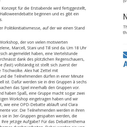
(0
Konzept für die Erstiabende wird fertiggestellt,
 Halloweendebatte beginnen und es gibt ein
N
s.
T
r Politikinitiativmesse, auf der wir einen Stand
th
orkshop, der von vielen motivierten
elene, Marcell, Stani und Till sind da. Um 18 Uhr
e sich angemeldet haben, eine Viertelstunde
durchnässt dank des plötzlichen Regenschauers,
fast) vollständig ist stellt sich zuerst der
 Tischwolke. Alex hat Zettel mit
und die Teilnehmenden dürfen in einer Minute
ell ist. Dafür werden sie in drei Gruppen à sechs
 machen das Spiel innerhalb den Gruppen vor.
nd haben Spaß, eine Gruppe macht sogar zwei
ichtigen Workshop eingetragen haben und wir
t, wie eine OPD-Debatte abläuft und Clara
mente vor. Die Teilnehmenden werden in ihren
 sie in 3er-Gruppen gespalten werden, die
. Ihre jetzige Aufgabe? Für das Debattenthema