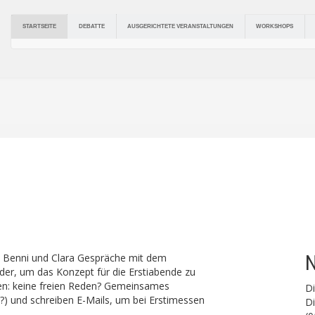
DEBATTE
AUSGERICHTETE VERANSTALTUNGEN
STARTSEITE
WORKSHOPS
N
, Benni und Clara Gespräche mit dem
der, um das Konzept für die Erstiabende zu
en: keine freien Reden? Gemeinsames
D
 und schreiben E-Mails, um bei Erstimessen
Di
.