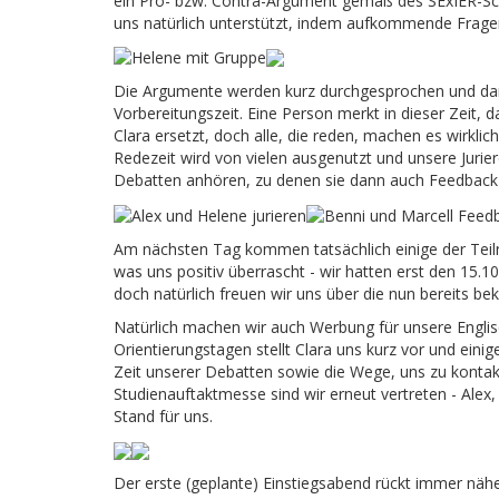
ein Pro- bzw. Contra-Argument gemäß des SExIER-Sc
uns natürlich unterstützt, indem aufkommende Frag
Die Argumente werden kurz durchgesprochen und dan
Vorbereitungszeit. Eine Person merkt in dieser Zeit, 
Clara ersetzt, doch alle, die reden, machen es wirklic
Redezeit wird von vielen ausgenutzt und unsere Juri
Debatten anhören, zu denen sie dann auch Feedback
Am nächsten Tag kommen tatsächlich einige der Teil
was uns positiv überrascht - wir hatten erst den 15.1
doch natürlich freuen wir uns über die nun bereits b
Natürlich machen wir auch Werbung für unsere Englis
Orientierungstagen stellt Clara uns kurz vor und ei
Zeit unserer Debatten sowie die Wege, uns zu kontakt
Studienauftaktmesse sind wir erneut vertreten - Alex,
Stand für uns.
Der erste (geplante) Einstiegsabend rückt immer nähe