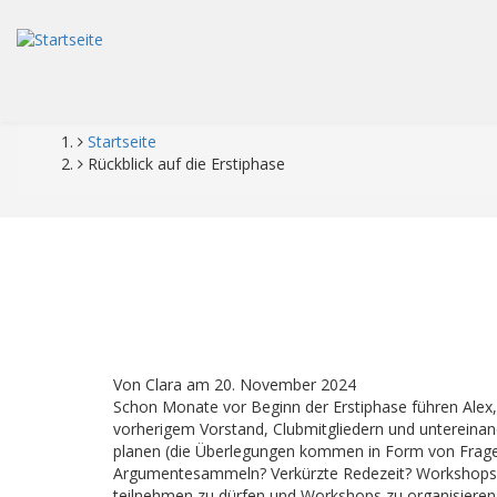
Direkt
zum
Inhalt
Startseite
Pfadnavigation
Rückblick auf die Erstiphase
Von
Clara
am
20. November 2024
Schon Monate vor Beginn der Erstiphase führen Alex
vorherigem Vorstand, Clubmitgliedern und untereinan
planen (die Überlegungen kommen in Form von Frag
Argumentesammeln? Verkürzte Redezeit? Workshops?)
teilnehmen zu dürfen und Workshops zu organisieren