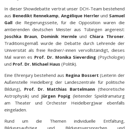
In dieser Showdebatte vertrat unser DCH-Team bestehend
aus
Benedikt Rennekamp
,
Angélique Herrler
und
Samuel
Gall
die Regierungsseite, für die Opposition waren die
amtierenden deutschen Meister aus Tübingen angereist:
Joschka Braun
,
Dominik Hermle
und
Chiara Throner
.
Traditionsgemäß wurde die Debatte durch Lehrende der
Universität als freie Redner/-innen vervollständigt, dieses
Mal waren es
Prof. Dr. Monika Sieverding
(Psychologie)
und
Prof. Dr. Michael Haus
(Politik).
Eine Ehrenjury bestehend aus
Regina Bossert
(Leiterin der
Außenstelle Heidelberg der Landeszentrale für politische
Bildung),
Prof. Dr. Matthias Bartelmann
(theoretische
Astrophysik) und
Jürgen Popig
(leitender Spieldramaturg
am Theater und Orchester Heidelberg)war ebenfalls
eingeladen.
Rund um die Themen individuelle Entfaltung,
Bildungsaufstieg und Bildungsversprechen und