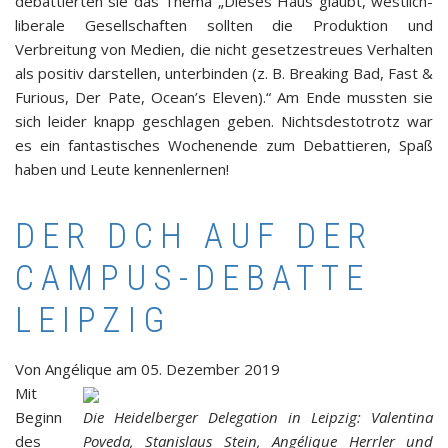
debattierten sie das Thema „Dieses Haus glaubt, westlich-
liberale Gesellschaften sollten die Produktion und
Verbreitung von Medien, die nicht gesetzestreues Verhalten
als positiv darstellen, unterbinden (z. B. Breaking Bad, Fast &
Furious, Der Pate, Ocean’s Eleven).“ Am Ende mussten sie
sich leider knapp geschlagen geben. Nichtsdestotrotz war
es ein fantastisches Wochenende zum Debattieren, Spaß
haben und Leute kennenlernen!
DER DCH AUF DER
CAMPUS-DEBATTE
LEIPZIG
Von
Angélique
am
05. Dezember 2019
Mit
Beginn
Die Heidelberger Delegation in Leipzig: Valentina
des
Poveda, Stanislaus Stein, Angélique Herrler und