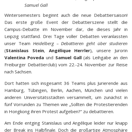
Samuel Gall
Wintersemesters beginnt auch die neue Debattiersaison!
Das erste große Event der Debattierszene stellt die
Campus-Debatte im November dar, die dieses Jahr in
Leipzig stattfand. Drei Tage voller Debatten veranlassten
unser Team
Heidelberg – Debattieren geht über studieren
(
Stanislaus Stein
,
Angélique Herrler
), unsere Jurorin
Valentina Poveda
und
Samuel Gall
(als Leihgabe an den
Freiburger Debattierclub) vom 22.-24. November zur Reise
nach Sachsen.
Dort hatten sich insgesamt 36 Teams plus Jurierende aus
Hamburg, Tübingen, Berlin, Aachen, München und vielen
anderen Universitätsstädten versammelt, um zunächst in
fünf Vorrunden zu Themen wie „Sollten die Protestierenden
in Hongkong ihren Protest aufgeben?“ zu debattieren.
Am Ende entging Stanislaus und Angélique leider nur knapp
der Break ins Halbfinale. Doch die großartige Atmosphäre