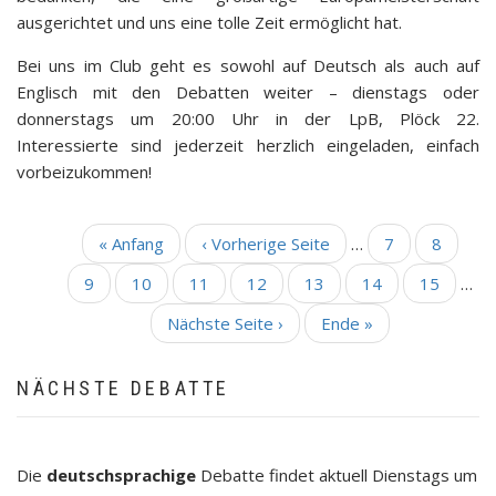
ausgerichtet und uns eine tolle Zeit ermöglicht hat.
Bei uns im Club geht es sowohl auf Deutsch als auch auf
Englisch mit den Debatten weiter – dienstags oder
donnerstags um 20:00 Uhr in der LpB, Plöck 22.
Interessierte sind jederzeit herzlich eingeladen, einfach
vorbeizukommen!
Erste
« Anfang
Vorherige
‹ Vorherige Seite
…
Seite
7
Seite
8
SEITENNUMMERIERUNG
Seite
Seite
Seite
9
Seite
10
Aktuelle
11
Seite
12
Seite
13
Seite
14
Seite
15
…
Seite
Nächste
Nächste Seite ›
Letzte
Ende »
Seite
Seite
NÄCHSTE DEBATTE
Die
deutschsprachige
Debatte findet aktuell Dienstags um