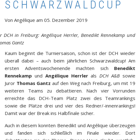
SCHWARZWALDCUP
Von
Angélique
am
05. Dezember 2019
r DCH in Freiburg: Angélique Herrler, Benedikt Rennekamp und
omas Gantz
Kaum beginnt die Turniersaison, schon ist der DCH wieder
überall dabei – auch beim jährlichen Schwarzwaldcup! Am
ersten Adventswochenende machten sich
Benedikt
Rennekamp
und
Angélique Herrler
als
DCH A&B
sowie
Juror
Thomas Gantz
auf den Weg nach Freiburg, um mit 19
weiteren Teams zu debattieren. Nach vier Vorrunden
erreichte das DCH-Team Platz zwei des Teamrankings
sowie die Plätze drei und vier des Redner/-innenrankings!
Damit war der Break ins Halbfinale sicher.
Auch in diesem konnten Benedikt und Angélique überzeugen
und fanden sich schließlich im Finale wieder. Dort