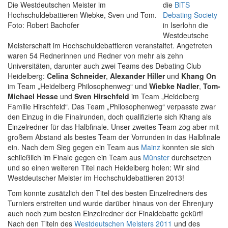
Die Westdeutschen Meister im
die
BiTS
Hochschuldebattieren Wiebke, Sven und Tom.
Debating Society
Foto: Robert Bachofer
in Iserlohn die
Westdeutsche
Meisterschaft im Hochschuldebattieren veranstaltet. Angetreten
waren 54 Rednerinnen und Redner von mehr als zehn
Universitäten, darunter auch zwei Teams des Debating Club
Heidelberg:
Celina Schneider
,
Alexander Hiller
und
Khang On
im Team „Heidelberg Philosophenweg“ und
Wiebke Nadler
,
Tom-
Michael Hesse
und
Sven Hirschfeld
im Team „Heidelberg
Familie Hirschfeld“. Das Team „Philosophenweg“ verpasste zwar
den Einzug in die Finalrunden, doch qualifizierte sich Khang als
Einzelredner für das Halbfinale. Unser zweites Team zog aber mit
großem Abstand als bestes Team der Vorrunden in das Halbfinale
ein. Nach dem Sieg gegen ein Team aus
Mainz
konnten sie sich
schließlich im Finale gegen ein Team aus
Münster
durchsetzen
und so einen weiteren Titel nach Heidelberg holen: Wir sind
Westdeutscher Meister im Hochschuldebattieren 2013!
Tom konnte zusätzlich den Titel des besten Einzelredners des
Turniers erstreiten und wurde darüber hinaus von der Ehrenjury
auch noch zum besten Einzelredner der Finaldebatte gekürt!
Nach den Titeln des
Westdeutschen Meisters 2011
und des