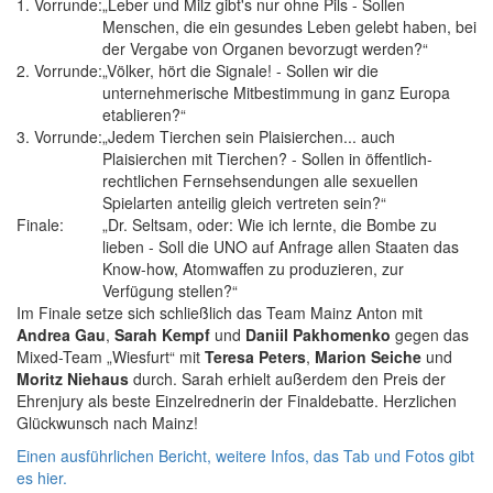
1. Vorrunde:
„Leber und Milz gibt's nur ohne Pils - Sollen
Menschen, die ein gesundes Leben gelebt haben, bei
der Vergabe von Organen bevorzugt werden?“
2. Vorrunde:
„Völker, hört die Signale! - Sollen wir die
unternehmerische Mitbestimmung in ganz Europa
etablieren?“
3. Vorrunde:
„Jedem Tierchen sein Plaisierchen... auch
Plaisierchen mit Tierchen? - Sollen in öffentlich-
rechtlichen Fernsehsendungen alle sexuellen
Spielarten anteilig gleich vertreten sein?“
Finale:
„Dr. Seltsam, oder: Wie ich lernte, die Bombe zu
lieben - Soll die UNO auf Anfrage allen Staaten das
Know-how, Atomwaffen zu produzieren, zur
Verfügung stellen?“
Im Finale setze sich schließlich das Team Mainz Anton mit
Andrea Gau
,
Sarah Kempf
und
Daniil Pakhomenko
gegen das
Mixed-Team „Wiesfurt“ mit
Teresa Peters
,
Marion Seiche
und
Moritz Niehaus
durch. Sarah erhielt außerdem den Preis der
Ehrenjury als beste Einzelrednerin der Finaldebatte. Herzlichen
Glückwunsch nach Mainz!
Einen ausführlichen Bericht, weitere Infos, das Tab und Fotos gibt
es hier.