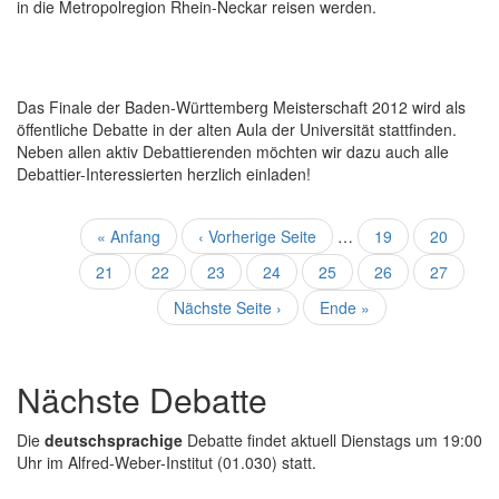
in die Metropolregion Rhein-Neckar reisen werden.
Das Finale der Baden-Württemberg Meisterschaft 2012 wird als
öffentliche Debatte in der alten Aula der Universität stattfinden.
Neben allen aktiv Debattierenden möchten wir dazu auch alle
Debattier-Interessierten herzlich einladen!
Seitennummerierung
Erste
« Anfang
Vorherige
‹ Vorherige Seite
…
Seite
19
Seite
20
Seite
Seite
Seite
21
Seite
22
Aktuelle
23
Seite
24
Seite
25
Seite
26
Seite
27
Seite
Nächste
Nächste Seite ›
Letzte
Ende »
Seite
Seite
Nächste Debatte
Die
deutschsprachige
Debatte findet aktuell Dienstags um 19:00
Uhr im Alfred-Weber-Institut (01.030) statt.