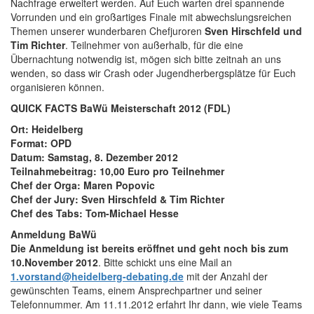
Nachfrage erweitert werden. Auf Euch warten drei spannende
Vorrunden und ein großartiges Finale mit abwechslungsreichen
Themen unserer wunderbaren Chefjuroren
Sven Hirschfeld und
Tim Richter
. Teilnehmer von außerhalb, für die eine
Übernachtung notwendig ist, mögen sich bitte zeitnah an uns
wenden, so dass wir Crash oder Jugendherbergsplätze für Euch
organisieren können.
QUICK FACTS BaWü Meisterschaft 2012 (FDL)
Ort: Heidelberg
Format: OPD
Datum: Samstag, 8. Dezember 2012
Teilnahmebeitrag: 10,00 Euro pro Teilnehmer
Chef der Orga: Maren Popovic
Chef der Jury: Sven Hirschfeld & Tim Richter
Chef des Tabs: Tom-Michael Hesse
Anmeldung BaWü
Die Anmeldung ist bereits eröffnet und geht noch bis zum
10.November 2012
. Bitte schickt uns eine Mail an
1.vorstand@heidelberg-
debating.de
mit der Anzahl der
gewünschten Teams, einem Ansprechpartner und seiner
Telefonnummer. Am 11.11.2012 erfahrt Ihr dann, wie viele Teams