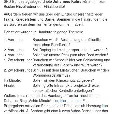
SPD-Bundestagsabgeordnete
Johannes Kahrs
kürten ihn zum
Besten Einzelredner der Finaldebatte!
Außerdem freuen wir uns über den Einzug unserer Mitglieder
Franzi Kriegelstein
und
Daniel Sommer
in die Finalrunden, die
als Juroren an dem Turnier teilgenommen haben.
Debattiert wurden in Hamburg folgende Themen:
1. Vorrunde:
Brauchen wir die Abschaffung des öffentlich-
rechtlichen Rundfunks?
2. Vorrunde:
Soll Doping im Leistungssport erlaubt werden?
3. Vorrunde:
Sollen wir unsere Prinzipien über Bord werfen?
1. Zwischenrunde
Brauchen wir Schockbilder von Schlachtung und
Verarbeitung auf Fleisch- und Wurstwaren?
2. Zwischenrunde
Schluss mit dem Mietwucher: Brauchen wir den
Wohnungssozialismus?
Halbfinale:
Sollen wir den Klimaschutz aufgeben?
Finale:
Sollen große Infrastrukturprojekte direkter
demokratischer Kontrolle unterliegen?
Weitere Infos rund um das Hamburger Turnier findet Ihr im
Debattier-Blog „Achte Minute“
hier
,
hier
und
hier
. Eine
Bildergalerie mit vielen Fotos hat der Debattierclub Hamburg
hier
veröffentlicht. Außerdem gibt eine kurzen Video-Bericht über das