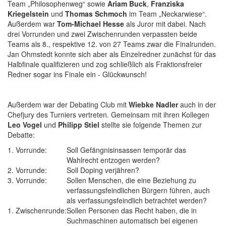
Team „Philosophenweg“ sowie
Ariam Buck
,
Franziska
Kriegelstein
und
Thomas Schmoch
im Team „Neckarwiese“.
Außerdem war
Tom-Michael Hesse
als Juror mit dabei. Nach
drei Vorrunden und zwe
i Zwischenrunden verpassten beide
Teams als 8., respektive 12. von 27 Teams zwar die Finalrunden.
Jan Ohmstedt konnte sich aber als Einzelredner zunächst für das
Halbfinale qualifizieren und zog schließlich als Fraktionsfreier
Redner sogar ins Finale ein - Glückwunsch!
Außerdem war der Debating Club mit
Wiebke Nadler
auch in der
Chefjury des Turniers vertreten. Gemeinsam mit ihren Kollegen
Leo Vogel
und
Philipp Stiel
stellte sie folgende Themen zur
Debatte:
1. Vorrunde:
Soll Gefängnisinsassen temporär das
Wahlrecht entzogen werden?
2. Vorrunde:
Soll Doping verjähren?
3. Vorrunde:
Sollen Menschen, die eine Beziehung zu
verfassungsfeindlichen Bürgern führen, auch
als verfassungsfeindlich betrachtet werden?
1. Zwischenrunde:
Sollen Personen das Recht haben, die in
Suchmaschinen automatisch bei eigenen