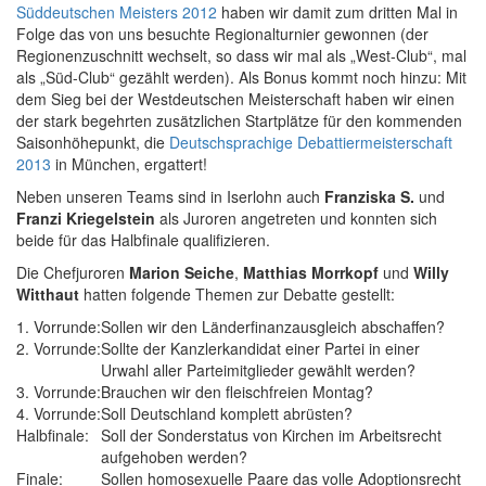
Süddeutschen Meisters 2012
haben wir damit zum dritten Mal in
Folge das von uns besuchte Regionalturnier gewonnen (der
Regionenzuschnitt wechselt, so dass wir mal als „West-Club“, mal
als „Süd-Club“ gezählt werden). Als Bonus kommt noch hinzu: Mit
dem Sieg bei der Westdeutschen Meisterschaft haben wir einen
der stark begehrten zusätzlichen Startplätze für den kommenden
Saisonhöhepunkt, die
Deutschsprachige Debattiermeisterschaft
2013
in München, ergattert!
Neben unseren Teams sind in Iserlohn auch
Franziska S.
und
Franzi Kriegelstein
als Juroren angetreten und konnten sich
beide für das Halbfinale qualifizieren.
Die Chefjuroren
Marion Seiche
,
Matthias Morrkopf
und
Willy
Witthaut
hatten folgende Themen zur Debatte gestellt:
1. Vorrunde:
Sollen wir den Länderfinanzausgleich abschaffen?
2. Vorrunde:
Sollte der Kanzlerkandidat einer Partei in einer
Urwahl aller Parteimitglieder gewählt werden?
3. Vorrunde:
Brauchen wir den fleischfreien Montag?
4. Vorrunde:
Soll Deutschland komplett abrüsten?
Halbfinale:
Soll der Sonderstatus von Kirchen im Arbeitsrecht
aufgehoben werden?
Finale:
Sollen homosexuelle Paare das volle Adoptionsrecht