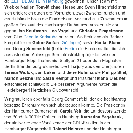
die
ZEIT DEBATTE in Hamburg
gewonnen! Unser Team mit
Wiebke Nadler
,
Tom-Michael Hesse
und
Sven Hirschfeld
stritt
sich erfolgreich durch drei Vorrunden, zwei Zwischenrunden und
ein Halbfinale bis in die Finaldebatte. Vor rund 300 Zuschauern im
großen Festsaal des Hamburger Rathauses mussten sie dort
gegen
Jan Kaufmann
,
Leo Vogel
und
Christian Zimpelmann
vom Club
Debatte Karlsruhe
antreten. Als Fraktionsfeie Redner
komplettierten
Gabor Stefan
(
Göttingen
) sowie
Hauke Blume
und
Georg Sommerfeld
(beide
Berlin
) die Finaldebatte, die sich
aus aktuellem Anlass großen Infrastrukturprojekten wie der
Hamburger Elbphilharmonie, Stuttgart 21 oder dem Flughafen
Berlin-Brandenburg widmete. Die Finaljury aus den Chefjuroren
Teresa Widlok
,
Jan Lüken
und
Bene Nufer
sowie
Philipp Stiel
,
Marion Seiche
und
Sarah Kempf
und Präsident
Mario Dießner
entschieden schließlich: Die besseren Argumente hatten die
Heidelberger! Herzlichen Glückwunsch!
Wir gratulieren ebenfalls Georg Sommerfeld, der die hochkarätig
besetzte Ehrenjury von sich überzeugen konnte. Die Präsidentin
der Hamburger Bürgerschaft
Carola Veit
, die Landesvorsitzende
von Bündnis 90/Die Grünen in Hamburg
Katharina Fegebank
,
der stellvertretende Vorsitzende der CDU-Fraktion in der
Hamburger Bürgerschaft
Roland Heintze
und der Hamburger