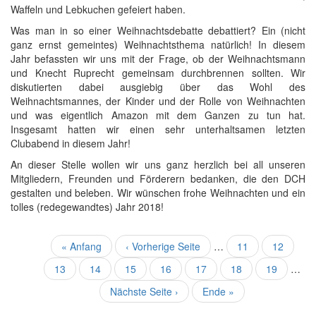
Waffeln und Lebkuchen gefeiert haben.
Was man in so einer Weihnachtsdebatte debattiert? Ein (nicht
ganz ernst gemeintes) Weihnachtsthema natürlich! In diesem
Jahr befassten wir uns mit der Frage, ob der Weihnachtsmann
und Knecht Ruprecht gemeinsam durchbrennen sollten. Wir
diskutierten dabei ausgiebig über das Wohl des
Weihnachtsmannes, der Kinder und der Rolle von Weihnachten
und was eigentlich Amazon mit dem Ganzen zu tun hat.
Insgesamt hatten wir einen sehr unterhaltsamen letzten
Clubabend in diesem Jahr!
An dieser Stelle wollen wir uns ganz herzlich bei all unseren
Mitgliedern, Freunden und Förderern bedanken, die den DCH
gestalten und beleben. Wir wünschen frohe Weihnachten und ein
tolles (redegewandtes) Jahr 2018!
Seitennummerierung
Erste
« Anfang
Vorherige
‹ Vorherige Seite
…
Seite
11
Seite
12
Seite
Seite
Seite
13
Seite
14
Aktuelle
15
Seite
16
Seite
17
Seite
18
Seite
19
…
Seite
Nächste
Nächste Seite ›
Letzte
Ende »
Seite
Seite