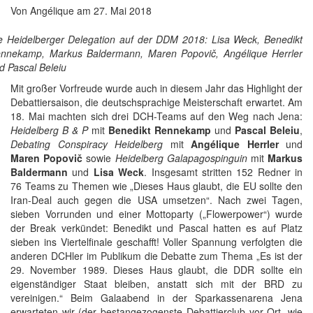
Von
Angélique
am
27. Mai 2018
e Heidelberger Delegation auf der DDM 2018: Lisa Weck, Benedikt
nnekamp, Markus Baldermann, Maren Popovič, Angélique Herrler
d Pascal Beleiu
Mit großer Vorfreude wurde auch in diesem Jahr das Highlight der
Debattiersaison, die deutschsprachige Meisterschaft erwartet. Am
18. Mai machten sich drei DCH-Teams auf den Weg nach Jena:
Heidelberg B & P
mit
Benedikt Rennekamp
und
Pascal Beleiu
,
Debating Conspiracy Heidelberg
mit
Angélique Herrler
und
Maren Popovi
č
sowie
Heidelberg Galapagospinguin
mit
Markus
Baldermann
und
Lisa Weck
. Insgesamt stritten 152 Redner in
76 Teams zu Themen wie „Dieses Haus glaubt, die EU sollte den
Iran-Deal auch gegen die USA umsetzen“. Nach zwei Tagen,
sieben Vorrunden und einer Mottoparty („Flowerpower“) wurde
der Break verkündet: Benedikt und Pascal hatten es auf Platz
sieben ins Viertelfinale geschafft! Voller Spannung verfolgten die
anderen DCHler im Publikum die Debatte zum Thema „Es ist der
29. November 1989. Dieses Haus glaubt, die DDR sollte ein
eigenständiger Staat bleiben, anstatt sich mit der BRD zu
vereinigen.“ Beim Galaabend in der Sparkassenarena Jena
erwarteten wir (der bestangezogenste Debattierclub vor Ort, wie