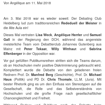
Von
Angélique
am
11. Mai 2018
Am 3. Mai 2018 war es wieder soweit: Der Debating Club
Heidelberg lud zum traditionsreichen
Rededuell der Meister
in
die Alte Aula ein!
Dieses Mal vertraten
Lisa Weck
,
Angélique Herrler
und
Samuel
Gall
in der Regierung den DCH, während das angereiste
meisterliche Team vom Debattierclub Johannes Gutenberg aus
Mainz mit
Peter Tekaat
,
Willy Witthaut
und
Sabrina
Effenberger
in der Opposition war.
Vor gut gefüllten Publikumsreihen stritten sich die Teams darum,
ob an Hochschulen mehr positive Diskriminierung gebraucht wird.
Komplettiert wurde die Debatte von den geladenen freien
Rednern Prof. Dr.
Manfred Berg
(Geschichte), Prof. Dr.
Michael
Haus
(Politik) und PD Dr.
Chris Thomale
, LL.M. (Jura). Mit
bester Rhetorik ging es um den Einfluss von Stereotypen auf die
Gesellschaft, die Rolle und das Selbstverständnis von
Hochschulen und die große Frage nach gesellschaftlicher
Chancengleichheit und Freiheit.
Während Redner und Publikum nach der Debatte beim