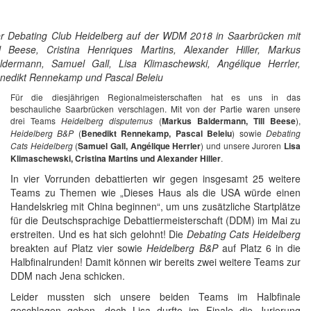
r Debating Club Heidelberg auf der WDM 2018 in Saarbrücken mit
ll Beese, Cristina Henriques Martins, Alexander Hiller, Markus
ldermann, Samuel Gall, Lisa Klimaschewski, Angélique Herrler,
nedikt Rennekamp und Pascal Beleiu
Für die diesjährigen Regionalmeisterschaften hat es uns in das
beschauliche Saarbrücken verschlagen. Mit von der Partie waren unsere
drei Teams
Heidelberg disputemus
(
Markus Baldermann, Till Beese
),
Heidelberg B&P
(
Benedikt Rennekamp, Pascal Beleiu
) sowie
Debating
Cats Heidelberg
(
Samuel Gall, Angélique Herrler
) und unsere Juroren
Lisa
Klimaschewski, Cristina Martins und Alexander Hiller
.
In vier Vorrunden debattierten wir gegen insgesamt 25 weitere
Teams zu Themen wie „Dieses Haus als die USA würde einen
Handelskrieg mit China beginnen“, um uns zusätzliche Startplätze
für die Deutschsprachige Debattiermeisterschaft (DDM) im Mai zu
erstreiten. Und es hat sich gelohnt! Die
Debating Cats Heidelberg
breakten auf Platz vier sowie
Heidelberg B&P
auf Platz 6 in die
Halbfinalrunden! Damit können wir bereits zwei weitere Teams zur
DDM nach Jena schicken.
Leider mussten sich unsere beiden Teams im Halbfinale
geschlagen geben, doch Lisa durfte im Finale die Jurierung