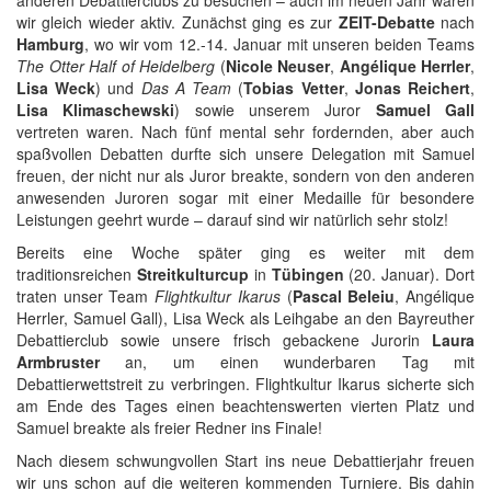
wir gleich wieder aktiv. Zunächst ging es zur
ZEIT-Debatte
nach
Hamburg
, wo wir vom 12.-14. Januar mit unseren beiden Teams
The Otter Half of Heidelberg
(
Nicole Neuser
,
Angélique Herrler
,
Lisa Weck
) und
Das A Team
(
Tobias Vetter
,
Jonas Reichert
,
Lisa Klimaschewski
) sowie unserem Juror
Samuel Gall
vertreten waren. Nach fünf mental sehr fordernden, aber auch
spaßvollen Debatten durfte sich unsere Delegation mit Samuel
freuen, der nicht nur als Juror breakte, sondern von den anderen
anwesenden Juroren sogar mit einer Medaille für besondere
Leistungen geehrt wurde – darauf sind wir natürlich sehr stolz!
Bereits eine Woche später ging es weiter mit dem
traditionsreichen
Streitkulturcup
in
Tübingen
(20. Januar). Dort
traten unser Team
Flightkultur Ikarus
(
Pascal Beleiu
, Angélique
Herrler, Samuel Gall), Lisa Weck als Leihgabe an den Bayreuther
Debattierclub sowie unsere frisch gebackene Jurorin
Laura
Armbruster
an, um einen wunderbaren Tag mit
Debattierwettstreit zu verbringen. Flightkultur Ikarus sicherte sich
am Ende des Tages einen beachtenswerten vierten Platz und
Samuel breakte als freier Redner ins Finale!
Nach diesem schwungvollen Start ins neue Debattierjahr freuen
wir uns schon auf die weiteren kommenden Turniere. Bis dahin