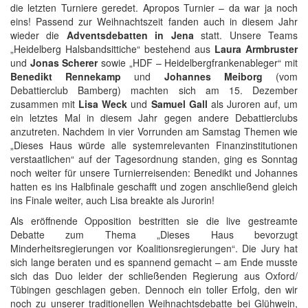
die letzten Turniere geredet. Apropos Turnier – da war ja noch
eins! Passend zur Weihnachtszeit fanden auch in diesem Jahr
wieder die
Adventsdebatten in Jena
statt. Unsere Teams
„Heidelberg Halsbandsittiche“ bestehend aus
Laura Armbruster
und
Jonas Scherer
sowie „HDF – Heidelbergfrankenableger“ mit
Benedikt Rennekamp
und
Johannes Meiborg
(vom
Debattierclub Bamberg) machten sich am 15. Dezember
zusammen mit
Lisa Weck
und
Samuel Gall
als Juroren auf, um
ein letztes Mal in diesem Jahr gegen andere Debattierclubs
anzutreten. Nachdem in vier Vorrunden am Samstag Themen wie
„Dieses Haus würde alle systemrelevanten Finanzinstitutionen
verstaatlichen“ auf der Tagesordnung standen, ging es Sonntag
noch weiter für unsere Turnierreisenden: Benedikt und Johannes
hatten es ins Halbfinale geschafft und zogen anschließend gleich
ins Finale weiter, auch Lisa breakte als Jurorin!
Als eröffnende Opposition bestritten sie die live gestreamte
Debatte zum Thema „Dieses Haus bevorzugt
Minderheitsregierungen vor Koalitionsregierungen“. Die Jury hat
sich lange beraten und es spannend gemacht – am Ende musste
sich das Duo leider der schließenden Regierung aus Oxford/
Tübingen geschlagen geben. Dennoch ein toller Erfolg, den wir
noch zu unserer traditionellen Weihnachtsdebatte bei Glühwein,