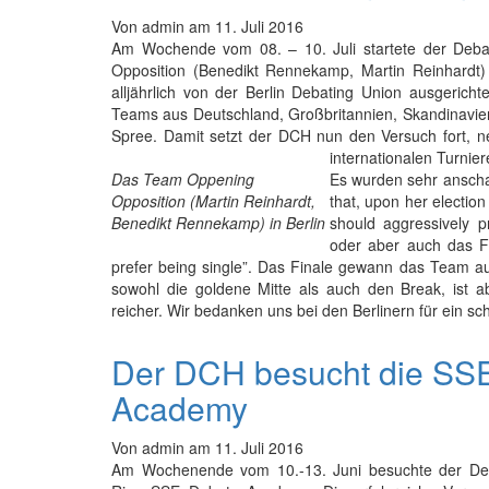
Von
admin
am
11. Juli 2016
Am Wochende vom 08. – 10. Juli startete der Deb
Opposition (Benedikt Rennekamp, Martin Reinhardt) 
alljährlich von der Berlin Debating Union ausgerich
Teams aus Deutschland, Großbritannien, Skandinavie
Spree. Damit setzt der DCH nun den Versuch fort, 
internationalen Turnie
Das Team Oppening
Es wurden sehr anscha
Opposition (Martin Reinhardt,
that, upon her election
Benedikt Rennekamp) in Berlin
should aggressively pr
oder aber auch das Fi
prefer being single”. Das Finale gewann das Team au
sowohl die goldene Mitte als auch den Break, ist 
reicher. Wir bedanken uns bei den Berlinern für ein sc
Der DCH besucht die SS
Academy
Von
admin
am
11. Juli 2016
Am Wochenende vom 10.-13. Juni besuchte der Debat