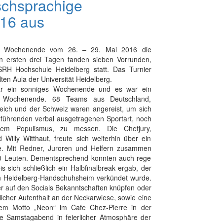
schsprachige
016 aus
en Wochenende vom 26. – 29. Mai 2016 die
en ersten drei Tagen fanden sieben Vorrunden,
 SRH Hochschule Heidelberg statt. Das Turnier
Alten Aula der Universität Heidelberg.
r ein sonniges Wochenende und es war ein
 Wochenende. 68 Teams aus Deutschland,
eich und der Schweiz waren angereist, um sich
 führenden verbal ausgetragenen Sportart, noch
em Populismus, zu messen. Die Chefjury,
illy Witthaut, freute sich weiterhin über ein
te. Mit Redner, Juroren und Helfern zusammen
200 Leuten. Dementsprechend konnten auch rege
 sich schließlich ein Halbfinalbreak ergab, der
 Heidelberg-Handschuhsheim verkündet wurde.
r auf den Socials Bekanntschaften knüpfen oder
licher Aufenthalt an der Neckarwiese, sowie eine
 dem Motto „Neon“ im Cafe Chez-Pierre in der
e Samstagabend in feierlicher Atmosphäre der