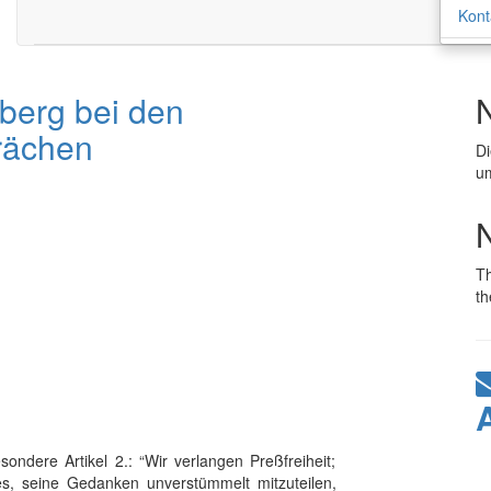
Kont
berg bei den
rächen
D
um
T
th
ondere Artikel 2.: “Wir verlangen Preßfreiheit;
s, seine Gedanken unverstümmelt mitzuteilen,