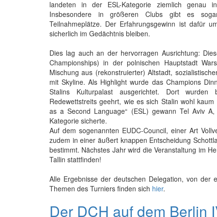
landeten in der ESL-Kategorie ziemlich genau i
Insbesondere in größeren Clubs gibt es sogar
Teilnahmeplätze. Der Erfahrungsgewinn ist dafür u
sicherlich im Gedächtnis bleiben.
Dies lag auch an der hervorragen Ausrichtung: Di
Championships) in der polnischen Hauptstadt Warsc
Mischung aus (rekonstruierter) Altstadt, sozialistis
mit Skyline. Als Highlight wurde das Champions Di
Stalins Kulturpalast ausgerichtet. Dort wurden 
Redewettstreits geehrt, wie es sich Stalin wohl kaum 
as a Second Language“ (ESL) gewann Tel Aviv A, 
Kategorie sicherte.
Auf dem sogenannten EUDC-Council, einer Art Vollv
zudem in einer äußert knappen Entscheidung Schottla
bestimmt. Nächstes Jahr wird die Veranstaltung im He
Tallin stattfinden!
Alle Ergebnisse der deutschen Delegation, von der e
Themen des Turniers finden sich
hier
.
Der DCH auf dem Berlin 