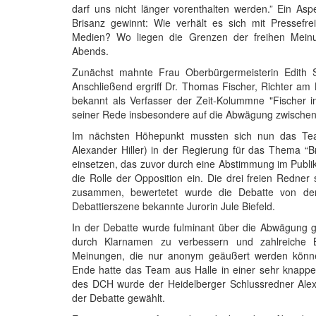
darf uns nicht länger vorenthalten werden.” Ein Asp
Brisanz gewinnt: Wie verhält es sich mit Pressefre
Medien? Wo liegen die Grenzen der freihen Mein
Abends.
Zunächst mahnte Frau Oberbürgermeisterin Edith Sc
Anschließend ergriff Dr. Thomas Fischer, Richter am B
bekannt als Verfasser der Zeit-Kolummne "Fischer 
seiner Rede insbesondere auf die Abwägung zwischen S
Im nächsten Höhepunkt mussten sich nun das Tea
Alexander Hiller) in der Regierung für das Thema “B
einsetzen, das zuvor durch eine Abstimmung im Publi
die Rolle der Opposition ein. Die drei freien Redner
zusammen, bewertetet wurde die Debatte von der 
Debattierszene bekannte Jurorin Jule Biefeld.
In der Debatte wurde fulminant über die Abwägung ges
durch Klarnamen zu verbessern und zahlreiche 
Meinungen, die nur anonym geäußert werden könne
Ende hatte das Team aus Halle in einer sehr knapp
des DCH wurde der Heidelberger Schlussredner Ale
der Debatte gewählt.