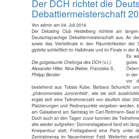
Der DCH richtet die Deut
Debattiermeisterschaft 2
Von
admin
am
04. Juli 2016
Der Debating Club Heidelberg richtete am lang
Deutschsprachige Debattiermeisterschaft aus. An d
sowie das Viertelfinale in den Räumlichkeiten der
gipfelte schließlich im Halbfinale und im Finale in der 
Es wa
Die gutgelaunte Cheforga des DCH (v.l.):
gutes
Alexander Hiller, Nina Bieber, Franziska S.,
Österr
Philipp Bender
in der
vor d
bestehend aus Tobias Kube, Barbara Schunicht und W
„phänomenales Jurorenfeld“, wie sie sich ausdrück
ergab sich eine Teilnehmerzahl von deutlich über 
Platzierungen und Rednerpunkte vergeben werden, bis
am Galaabend am Samstag im Carl-Rottmann-Saal in
Doch auch an den Tagen zuvor konnten die Teilnehme
alte wieder aufgreifen: Donnerstagabend fand ein läng
Kneipentour statt, Freitagabend eine Party unter
Zentralmensa im Neuenheimer Feld. Weiterhin wurd