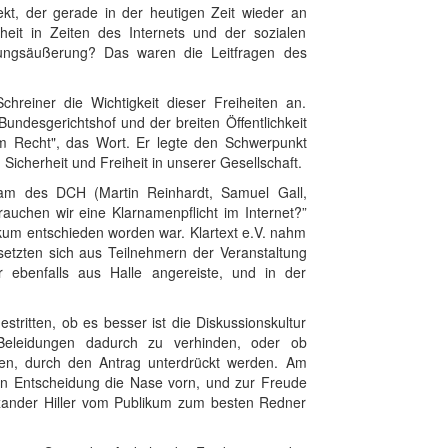
ekt, der gerade in der heutigen Zeit wieder an
iheit in Zeiten des Internets und der sozialen
ungsäußerung? Das waren die Leitfragen des
hreiner die Wichtigkeit dieser Freiheiten an.
undesgerichtshof und der breiten Öffentlichkeit
im Recht", das Wort. Er legte den Schwerpunkt
icherheit und Freiheit in unserer Gesellschaft.
m des DCH (Martin Reinhardt, Samuel Gall,
rauchen wir eine Klarnamenpflicht im Internet?”
kum entschieden worden war. Klartext e.V. nahm
 setzten sich aus Teilnehmern der Veranstaltung
ebenfalls aus Halle angereiste, und in der
tritten, ob es besser ist die Diskussionskultur
Beleidungen dadurch zu verhinden, oder ob
n, durch den Antrag unterdrückt werden. Am
en Entscheidung die Nase vorn, und zur Freude
xander Hiller vom Publikum zum besten Redner