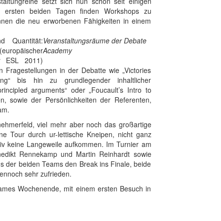
altungreihe setzt sich nun schon seit einigen
n ersten beiden Tagen finden Workshops zu
nnen die neu erworbenen Fähigkeiten in einem
 Quantität:
Veranstaltungsräume der Debate
(europäischer
Academy
er ESL 2011)
n Fragestellungen in der Debatte wie „Victories
g“ bis hin zu grundlegender inhaltlicher
incipled arguments“ oder „Foucault’s Intro to
n, sowie der Persönlichkeiten der Referenten,
am.
lnehmerfeld, viel mehr aber noch das großartige
 Tour durch ur-lettische Kneipen, nicht ganz
tiv keine Langeweile aufkommen. Im Turnier am
enedikt Rennekamp und Martin Reinhardt sowie
ins der beiden Teams den Break ins Finale, beide
ennoch sehr zufrieden.
tsames Wochenende, mit einem ersten Besuch in