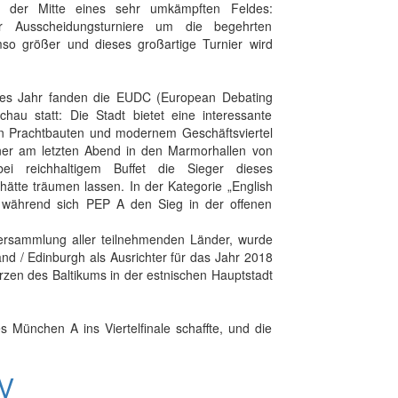
n der Mitte eines sehr umkämpften Feldes:
 Ausscheidungsturniere um die begehrten
mso größer und dieses großartige Turnier wird
eses Jahr fanden die EUDC (European Debating
hau statt: Die Stadt bietet eine interessante
chen Prachtbauten und modernem Geschäftsviertel
nner am letzten Abend in den Marmorhallen von
bei reichhaltigem Buffet die Sieger dieses
hätte träumen lassen. In der Kategorie „English
während sich PEP A den Sieg in der offenen
ersammlung aller teilnehmenden Länder, wurde
nd / Edinburgh als Ausrichter für das Jahr 2018
rzen des Baltikums in der estnischen Hauptstadt
s München A ins Viertelfinale schaffte, und die
IV