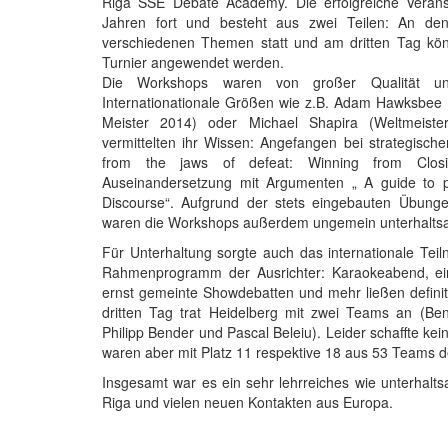
Riga SSE Debate Academy. Die erfolgreiche Veranst
Jahren fort und besteht aus zwei Teilen: An de
verschiedenen Themen statt und am dritten Tag kö
Turnier angewendet werden.
Die Workshops waren von großer Qualität und
Internationationale Größen wie z.B. Adam Hawksbee 
Meister 2014) oder Michael Shapira (Weltmeist
vermittelten ihr Wissen: Angefangen bei strategische
from the jaws of defeat: Winning from Closin
Auseinandersetzung mit Argumenten „ A guide to pr
Discourse“. Aufgrund der stets eingebauten Übunge
waren die Workshops außerdem ungemein unterhalts
Für Unterhaltung sorgte auch das internationale Tei
Rahmenprogramm der Ausrichter: Karaokeabend, eine
ernst gemeinte Showdebatten und mehr ließen defini
dritten Tag trat Heidelberg mit zwei Teams an (B
Philipp Bender und Pascal Beleiu). Leider schaffte ke
waren aber mit Platz 11 respektive 18 aus 53 Teams d
Insgesamt war es ein sehr lehrreiches wie unterhal
Riga und vielen neuen Kontakten aus Europa.