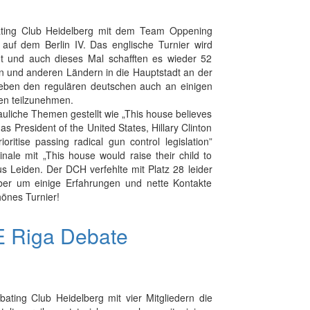
ating Club Heidelberg mit dem Team Oppening
auf dem Berlin IV. Das englische Turnier wird
tet und auch dieses Mal schafften es wieder 52
n und anderen Ländern in die Hauptstadt an der
neben den regulären deutschen auch an einigen
ren teilzunehmen.
uliche Themen gestellt wie „This house believes
 as President of the United States, Hillary Clinton
ioritise passing radical gun control legislation”
nale mit „This house would raise their child to
s Leiden. Der DCH verfehlte mit Platz 28 leider
aber um einige Erfahrungen und nette Kontakte
hönes Turnier!
E Riga Debate
ing Club Heidelberg mit vier Mitgliedern die