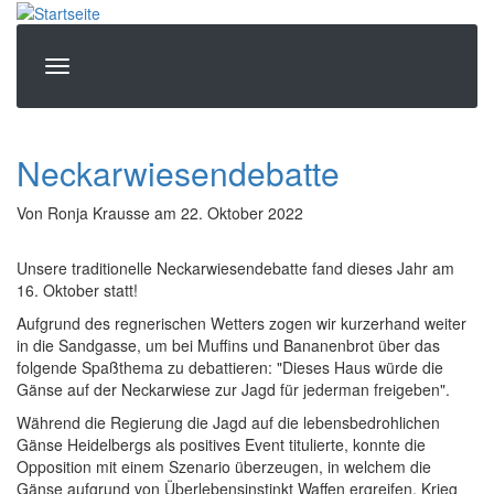
Direkt
zum
Inhalt
Neckarwiesendebatte
Von
Ronja Krausse
am
22. Oktober 2022
Unsere traditionelle Neckarwiesendebatte fand dieses Jahr am
16. Oktober statt!
Aufgrund des regnerischen Wetters zogen wir kurzerhand weiter
in die Sandgasse, um bei Muffins und Bananenbrot über das
folgende Spaßthema zu debattieren: "Dieses Haus würde die
Gänse auf der Neckarwiese zur Jagd für jederman freigeben".
Während die Regierung die Jagd auf die lebensbedrohlichen
Gänse Heidelbergs als positives Event titulierte, konnte die
Opposition mit einem Szenario überzeugen, in welchem die
Gänse aufgrund von Überlebensinstinkt Waffen ergreifen, Krieg