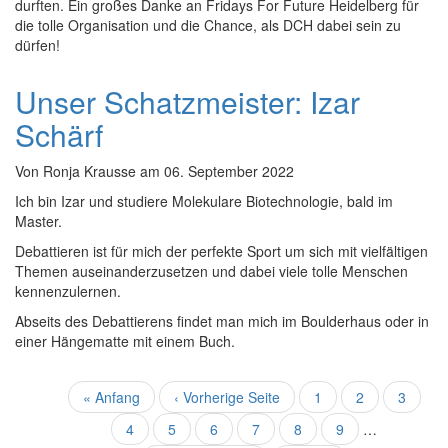
durften. Ein großes Danke an Fridays For Future Heidelberg für
die tolle Organisation und die Chance, als DCH dabei sein zu
dürfen!
Unser Schatzmeister: Izar
Schärf
Von
Ronja Krausse
am
06. September 2022
Ich bin Izar und studiere Molekulare Biotechnologie, bald im
Master.
Debattieren ist für mich der perfekte Sport um sich mit vielfältigen
Themen auseinanderzusetzen und dabei viele tolle Menschen
kennenzulernen.
Abseits des Debattierens findet man mich im Boulderhaus oder in
einer Hängematte mit einem Buch.
Seitennummerierung
Erste
« Anfang
Vorherige
‹ Vorherige Seite
Seite
1
Seite
2
Seite
3
Seite
Seite
Seite
4
Aktuelle
5
Seite
6
Seite
7
Seite
8
Seite
9
…