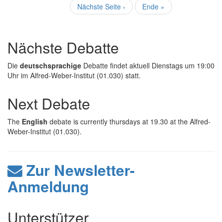
Seite
Nächste
Nächste Seite ›
Letzte
Ende »
Seite
Seite
Nächste Debatte
Die
deutschsprachige
Debatte findet aktuell Dienstags um 19:00
Uhr im Alfred-Weber-Institut (01.030) statt.
Next Debate
The
English
debate is currently thursdays at 19.30 at the Alfred-
Weber-Institut (01.030).
Zur Newsletter-
Anmeldung
Unterstützer