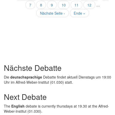
Seite
Seite
Seite
7
Aktuelle
8
Seite
9
Seite
10
Seite
11
Seite
12
…
Seite
Nächste
Nächste Seite ›
Letzte
Ende »
Seite
Seite
Nächste Debatte
Die
deutschsprachige
Debatte findet aktuell Dienstags um 19:00
Uhr im Alfred-Weber-Institut (01.030) statt.
Next Debate
The
English
debate is currently thursdays at 19.30 at the Alfred-
Weber-Institut (01.030).