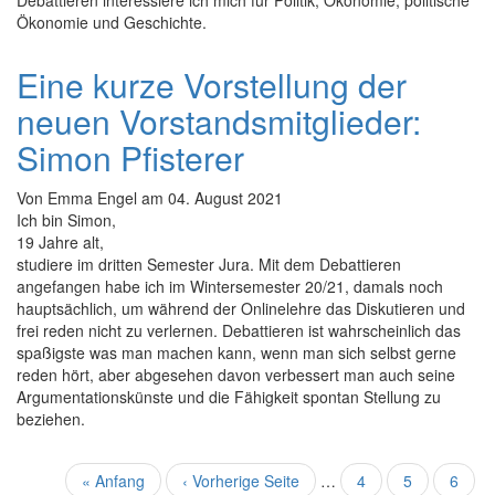
Debattieren interessiere ich mich für Politik, Ökonomie, politische
Ökonomie und Geschichte.
Eine kurze Vorstellung der
neuen Vorstandsmitglieder:
Simon Pfisterer
Von
Emma Engel
am
04. August 2021
Ich bin Simon,
19 Jahre alt,
studiere im dritten Semester Jura. Mit dem Debattieren
angefangen habe ich im Wintersemester 20/21, damals noch
hauptsächlich, um während der Onlinelehre das Diskutieren und
frei reden nicht zu verlernen. Debattieren ist wahrscheinlich das
spaßigste was man machen kann, wenn man sich selbst gerne
reden hört, aber abgesehen davon verbessert man auch seine
Argumentationskünste und die Fähigkeit spontan Stellung zu
beziehen.
Seitennummerierung
Erste
« Anfang
Vorherige
‹ Vorherige Seite
…
Seite
4
Seite
5
Seite
6