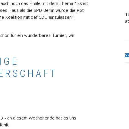
auch noch das Finale mit dem Thema " Es ist
ses Haus als die SPD Berlin würde die Rot-
T
ine Koalition mit def CDU einzulassen".
at
hön für ein wunderbares Turnier, wir
IGE
TERSCHAFT
9.3 - an diesem Wochenende hat es uns
ehlt!