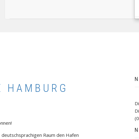
N
E HAMBURG
D
D
(0
nnen!
N
n deutschsprachigen Raum den Hafen