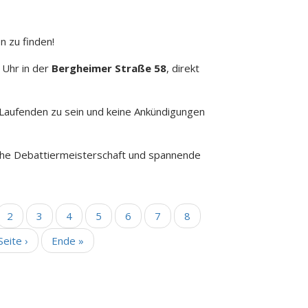
n zu finden!
 Uhr in der
Bergheimer Straße 58
, direkt
Laufenden zu sein und keine Ankündigungen
che Debattiermeisterschaft und spannende
e
Seite
2
Aktuelle
3
Seite
4
Seite
5
Seite
6
Seite
7
Seite
8
Seite
eite ›
Letzte
Ende »
Seite