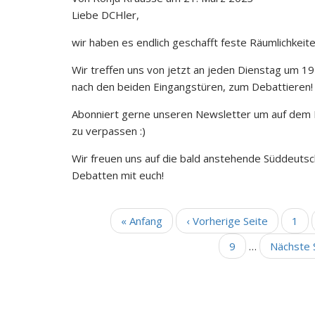
Liebe DCHler,
wir haben es endlich geschafft feste Räumlichkeite
Wir treffen uns von jetzt an jeden Dienstag um 19
nach den beiden Eingangstüren, zum Debattieren!
Abonniert gerne unseren Newsletter um auf dem 
zu verpassen :)
Wir freuen uns auf die bald anstehende Süddeuts
Debatten mit euch!
Erste
« Anfang
Vorherige
‹ Vorherige Seite
Seit
1
SEITENNUMMERIERUNG
Seite
Seite
Seite
9
…
Nächste
Nächste S
Seite