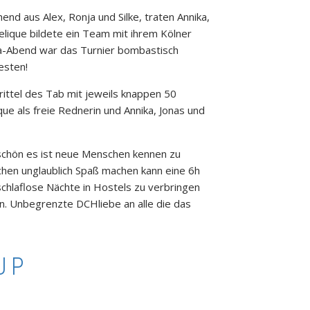
d aus Alex, Ronja und Silke, traten Annika,
ngelique bildete ein Team mit ihrem Kölner
la-Abend war das Turnier bombastisch
esten!
rittel des Tab mit jeweils knappen 50
ue als freie Rednerin und Annika, Jonas und
 schön es ist neue Menschen kennen zu
chen unglaublich Spaß machen kann eine 6h
chlaflose Nächte in Hostels zu verbringen
. Unbegrenzte DCHliebe an alle die das
UP