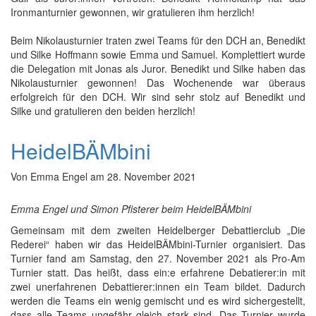
Ironmanturnier gewonnen, wir gratulieren ihm herzlich!
Beim Nikolausturnier traten zwei Teams für den DCH an, Benedikt
und Silke Hoffmann sowie Emma und Samuel. Komplettiert wurde
die Delegation mit Jonas als Juror. Benedikt und Silke haben das
Nikolausturnier gewonnen! Das Wochenende war überaus
erfolgreich für den DCH. Wir sind sehr stolz auf Benedikt und
Silke und gratulieren den beiden herzlich!
HeidelBÄMbini
Von
Emma Engel
am
28. November 2021
Emma Engel und Simon Pfisterer beim HeidelBÄMbini
Gemeinsam mit dem zweiten Heidelberger Debattierclub „Die
Rederei“ haben wir das HeidelBÄMbini-Turnier organisiert. Das
Turnier fand am Samstag, den 27. November 2021 als Pro-Am
Turnier statt. Das heißt, dass ein:e erfahrene Debatierer:in mit
zwei unerfahrenen Debattierer:innen ein Team bildet. Dadurch
werden die Teams ein wenig gemischt und es wird sichergestellt,
dass alle Teams ungefähr gleich stark sind. Das Turnier wurde