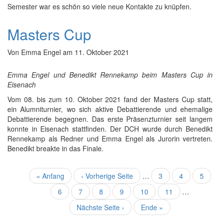
Semester war es schön so viele neue Kontakte zu knüpfen.
Masters Cup
Von
Emma Engel
am
11. Oktober 2021
Emma Engel und Benedikt Rennekamp beim Masters Cup in
Eisenach
Vom 08. bis zum 10. Oktober 2021 fand der Masters Cup statt,
ein Alumniturnier, wo sich aktive Debattierende und ehemalige
Debattierende begegnen. Das erste Präsenzturnier seit langem
konnte in Eisenach stattfinden. Der DCH wurde durch Benedikt
Rennekamp als Redner und Emma Engel als Jurorin vertreten.
Benedikt breakte in das Finale.
Seitennummerierung
Erste
« Anfang
Vorherige
‹ Vorherige Seite
…
Seite
3
Seite
4
Seite
5
Seite
Seite
Seite
6
Aktuelle
7
Seite
8
Seite
9
Seite
10
Seite
11
…
Seite
Nächste
Nächste Seite ›
Letzte
Ende »
Seite
Seite